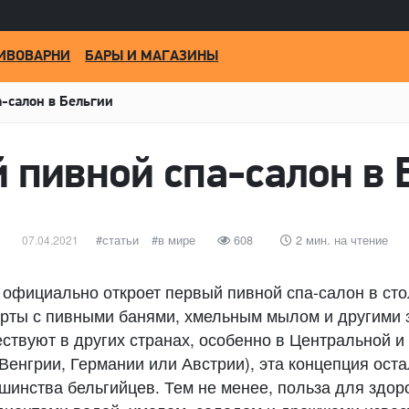
ИВОВАРНИ
БАРЫ И МАГАЗИНЫ
-салон в Бельгии
 пивной спа-салон в 
Опубликовано
категории
статьи
Метки
в мире
608
2 мин. на чтение
07.04.2021
y официально откроет первый пивной спа-салон в ст
орты с пивными банями, хмельным мылом и другими
ствуют в других странах, особенно в Центральной и
 Венгрии, Германии или Австрии), эта концепция ост
инства бельгийцев. Тем не менее, польза для здор