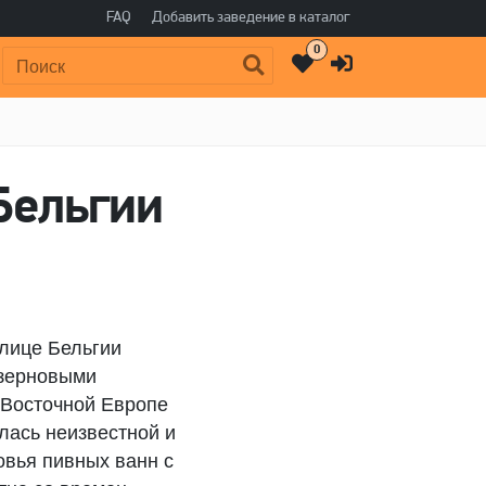
FAQ
Добавить заведение в каталог
0
Поиск:
Бельгии
олице Бельгии
 зерновыми
 Восточной Европе
алась неизвестной и
овья пивных ванн с