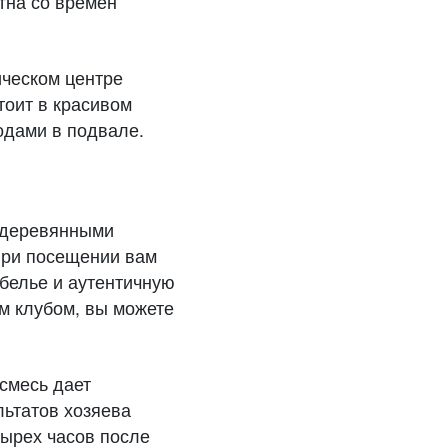
тна со времен
ическом центре
тоит в красивом
одами в подвале.
с деревянными
При посещении вам
 белье и аутентичную
ым клубом, вы можете
смесь дает
ьтатов хозяева
тырех часов после