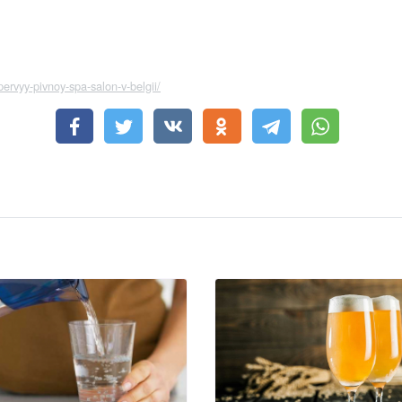
/pervyy-pivnoy-spa-salon-v-belgii/