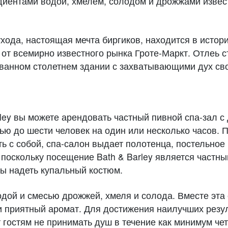
диентами водой, хмелем, солодом и дрожжами извес
ухода, настоящая мечта биргиков, находится в истор
от всемирно известного рынка Гроте-Маркт. Отлеь с
ованном столетнем здании с захватывающими дух св
rley вы можете арендовать частный пивной спа-зал 
ью до шести человек на один или несколько часов. 
ть с собой, спа-салон выдает полотенца, постельное
 поскольку посещение Bath & Barley является частн
вы надеть купальный костюм.
дой и смесью дрожжей, хмеля и солода. Вместе эта 
 приятный аромат. Для достижения наилучших резул
гостям не принимать душ в течение как минимум че