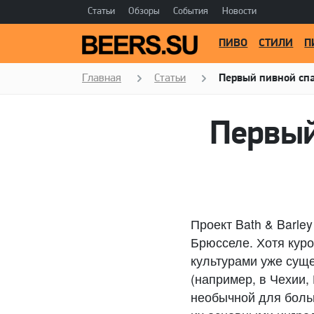
Статьи
Обзоры
События
Новости
ПИВО
СТИЛИ
П
Главная
Статьи
Первый пивной спа
Первый
Проект Bath & Barle
Брюсселе. Хотя кур
культурами уже суще
(например, в Чехии,
необычной для больш