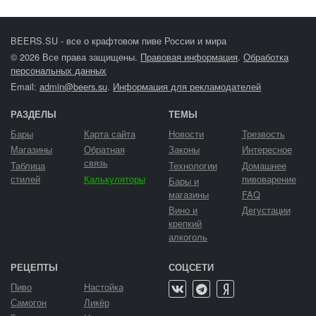
BEERS.SU - все о крафтовом пиве России и мира
© 2026 Все права защищены.
Правовая информация
.
Обработка
персональных данных
Email:
admin@beers.su
.
Информация для рекламодателей
РАЗДЕЛЫ
ТЕМЫ
Бары
Карта сайта
Новости
Трезвость
Магазины
Обратная
Законы
Интересное
связь
Таблица
Технологии
Домашнее
стилей
Калькуляторы
пивоварение
Бары и
магазины
FAQ
Вино и
Дегустации
крепкий
алкоголь
РЕЦЕПТЫ
СОЦСЕТИ
Пиво
Настойка
Самогон
Ликёр