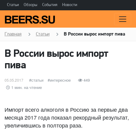
Статьи
Обзоры
События
Новости
Главная
Статьи
В России вырос импорт пива
В России вырос импорт
пива
Опубликовано
категории
статьи
Метки
интересное
449
05.05.2017
1 мин. на чтение
Импорт всего алкоголя в Россию за первые два
месяца 2017 года показал рекордный результат,
увеличившись в полтора раза.