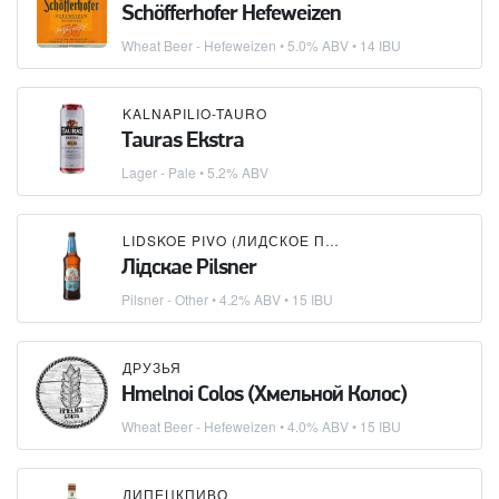
Schöfferhofer Hefeweizen
Wheat Beer - Hefeweizen
• 5.0% ABV • 14 IBU
KALNAPILIO-TAURO
Tauras Ekstra
Lager - Pale
• 5.2% ABV
LIDSKOE PIVO (ЛИДСКОЕ ПИВО)
Лідскае Pilsner
Pilsner - Other
• 4.2% ABV • 15 IBU
ДРУЗЬЯ
Hmelnoi Colos (Хмельной Колос)
Wheat Beer - Hefeweizen
• 4.0% ABV • 15 IBU
ЛИПЕЦКПИВО