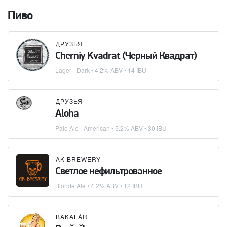
Пиво
ДРУЗЬЯ
Cherniy Kvadrat (Черный Квадрат)
Lager - Dark
• 4.2% ABV • 14 IBU
ДРУЗЬЯ
Aloha
Pale Ale - American
• 5.2% ABV • 30 IBU
AK BREWERY
Светлое нефильтрованное
Blonde Ale
• 4.2% ABV • 12 IBU
BAKALÁŘ