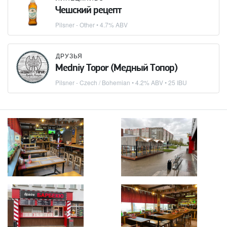
Чешский рецепт
Pilsner - Other
• 4.7% ABV
ДРУЗЬЯ
Medniy Topor (Медный Топор)
Pilsner - Czech / Bohemian
• 4.2% ABV • 25 IBU