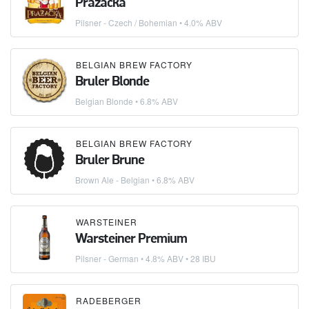
Pražačka
Pilsner - Czech / Bohemian
• 4.0% ABV
BELGIAN BREW FACTORY
Bruler Blonde
Belgian Blonde
• 6.8% ABV
BELGIAN BREW FACTORY
Bruler Brune
Brown Ale - Belgian
• 6.8% ABV
WARSTEINER
Warsteiner Premium
Pilsner - German
• 4.8% ABV • 28 IBU
RADEBERGER