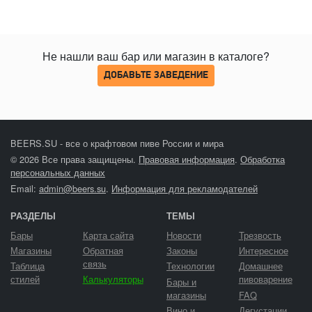
Не нашли ваш бар или магазин в каталоге?
ДОБАВЬТЕ ЗАВЕДЕНИЕ
BEERS.SU - все о крафтовом пиве России и мира
© 2026 Все права защищены.
Правовая информация
.
Обработка
персональных данных
Email:
admin@beers.su
.
Информация для рекламодателей
РАЗДЕЛЫ
ТЕМЫ
Бары
Карта сайта
Новости
Трезвость
Магазины
Обратная
Законы
Интересное
связь
Таблица
Технологии
Домашнее
стилей
Калькуляторы
пивоварение
Бары и
магазины
FAQ
Вино и
Дегустации