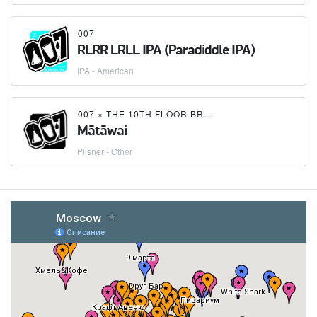
007
RLRR LRLL IPA (Paradiddle IPA)
IPA - American
007
×
THE 10TH FLOOR BREWERY
Mātāwai
Pilsner - Other