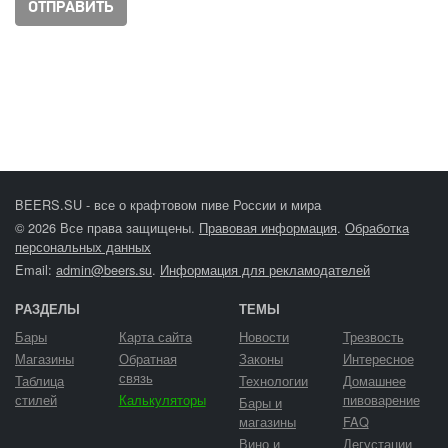
BEERS.SU - все о крафтовом пиве России и мира
© 2026 Все права защищены.
Правовая информация
.
Обработка
персональных данных
Email:
admin@beers.su
.
Информация для рекламодателей
РАЗДЕЛЫ
ТЕМЫ
Бары
Карта сайта
Новости
Трезвость
Магазины
Обратная
Законы
Интересное
связь
Таблица
Технологии
Домашнее
стилей
Калькуляторы
пивоварение
Бары и
магазины
FAQ
Вино и
Дегустации