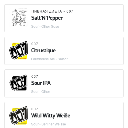
ПИВНАЯ ДИЕТА
×
007
Salt'N'Pepper
Sour - Other Gose
007
Citrustique
Farmhouse Ale - Saison
007
Sour IPA
Sour - Other
007
Wild Witty Weiße
Sour - Berliner Weisse