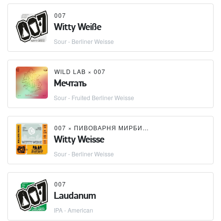
007
Witty Weiße
Sour - Berliner Weisse
WILD LAB
×
007
Мечтать
Sour - Fruited Berliner Weisse
007
×
ПИВОВАРНЯ МИРБИР (MIRBEER BREWERY)
Witty Weisse
Sour - Berliner Weisse
007
Laudanum
IPA - American