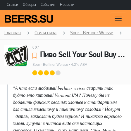
Статьи
Обзоры
События
Новости
Главная
Стили пива
Sour - Berliner Weisse
S
007
Пиво Sell Your Soul Buy My Sour - 007
Sour - Berliner Weisse
• 4.2% ABV
"А что если любимый berliner weisse сварить так,
будто это хитовый Vermont IPA? Почему бы не
добавить финских овсяных хлопьев к стандартным
для стиля ячменному и пшеничному солодам? Йогурт
- детям, закислять будем зерном! И никакого вареного
хмеля, лупулин в чистом виде для настоящих
сыроедов. Охмелять - дико, например. Citra, Mosaic,