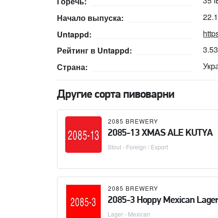
35 
Горечь:
22.
Начало выпуска:
http
Untappd:
3.5
Рейтинг в Untappd:
Укр
Страна:
Другие сорта пивоварни
2085 BREWERY
2085-13 XMAS ALE KUTYA
Stout - Foreign / Export
2085 BREWERY
2085-3 Hoppy Mexican Lage
Lager - Mexican