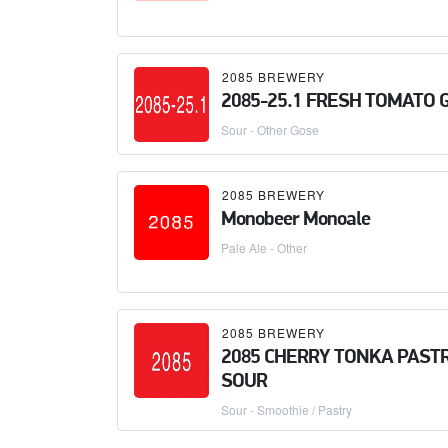
2085 BREWERY
2085-25.1 FRESH TOMATO 
Sour - Other Gose
2085 BREWERY
Monobeer Monoale
Pale Ale - Other
2085 BREWERY
2085 CHERRY TONKA PAST
SOUR
Sour - Smoothie / Pastry