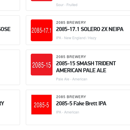
Sour - Fruited
2085 BREWERY
GOSE
2085-17.1 SOLERO 2X NEIPA
IPA - New England / Hazy
2085 BREWERY
2085-15 SMASH TRIDENT
AMERICAN PALE ALE
Pale Ale - American
2085 BREWERY
RY
2085-5 Fake Brett IPA
IPA - American