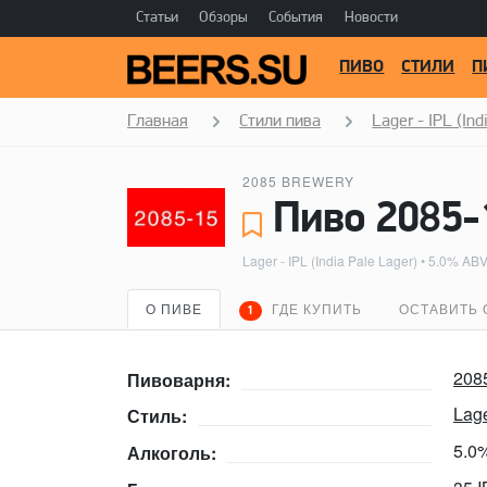
Статьи
Обзоры
События
Новости
ПИВО
СТИЛИ
П
Главная
Стили пива
Lager - IPL (Ind
2085 BREWERY
Пиво 2085-
Lager - IPL (India Pale Lager)
• 5.0% ABV
О ПИВЕ
ГДЕ КУПИТЬ
ОСТАВИТЬ 
1
208
Пивоварня:
Lage
Стиль:
5.0
Алкоголь: