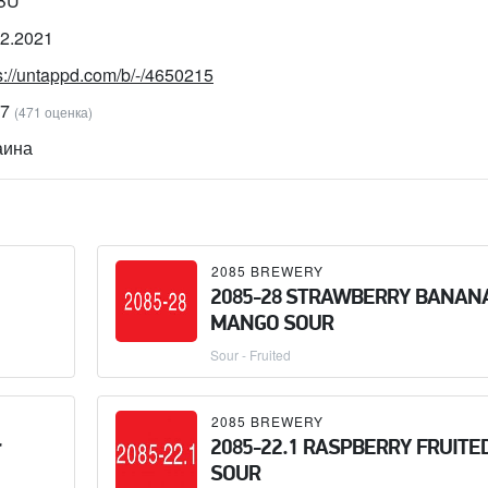
IBU
12.2021
s://untappd.com/b/-/4650215
37
(471 оценка)
аина
2085 BREWERY
2085-28 STRAWBERRY BANAN
MANGO SOUR
Sour - Fruited
2085 BREWERY
r
2085-22.1 RASPBERRY FRUITE
SOUR