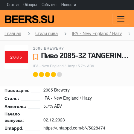
Статьи
Обзоры
События
Новости
Главная
Стили пива
IPA - New England / Hazy
2085 BREWERY
Пиво 2085-32 TANGERINE NEIPA - 2085 Brewery
IPA - New England / Hazy
• 5.7% ABV
2085 Brewery
Пивоварня:
IPA - New England / Hazy
Стиль:
5.7% ABV
Алкоголь:
Начало
02.12.2023
выпуска:
https://untappd.com/b/-/5628474
Untappd: