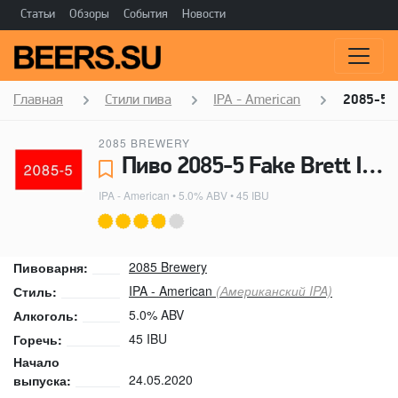
Статьи
Обзоры
События
Новости
Главная
Стили пива
IPA - American
2085-5 F
2085 BREWERY
Пиво 2085-5 Fake Brett IPA - 2085 Brewery
IPA - American
• 5.0% ABV • 45 IBU
2085 Brewery
Пивоварня:
IPA - American
(Американский IPA)
Стиль:
5.0% ABV
Алкоголь:
45 IBU
Горечь:
Начало
24.05.2020
выпуска: