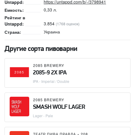
https://untappd.com/b/-/3798941
Untappd:
0,33 л.
Емкость:
Рейтинг в
3.854
Untappd:
(1768 оценок)
Украина
Страна:
Другие сорта пивоварни
2085 BREWERY
2085-9 2X IPA
IPA - Imperial / Double
2085 BREWERY
SMASH WOLF LAGER
Lager - Pale
ТЕАТР ПИВА ПРАВДА
×
2085 BREWERY