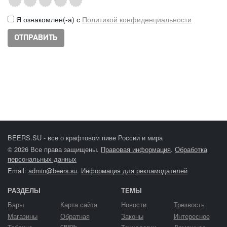
Я ознакомлен(-а) с
Политикой конфиденциальности
BEERS.SU - все о крафтовом пиве России и мира
© 2026 Все права защищены.
Правовая информация
.
Обработка
персональных данных
Email:
admin@beers.su
.
Информация для рекламодателей
РАЗДЕЛЫ
ТЕМЫ
Бары
Карта сайта
Новости
Трезвость
Магазины
Обратная
Законы
Интересное
связь