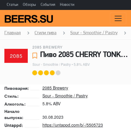
Статьи
Обзоры
События
Новости
Главная
Стили пива
Sour - Smoothie / Pastry
2085 BREWERY
Пиво 2085 CHERRY TONKA PASTRY SOUR - 2085 Brewery
Sour - Smoothie / Pastry
• 5.8% ABV
2085 Brewery
Пивоварня:
Sour - Smoothie / Pastry
Стиль:
5.8% ABV
Алкоголь:
Начало
30.08.2023
выпуска:
https://untappd.com/b/-/5505723
Untappd: