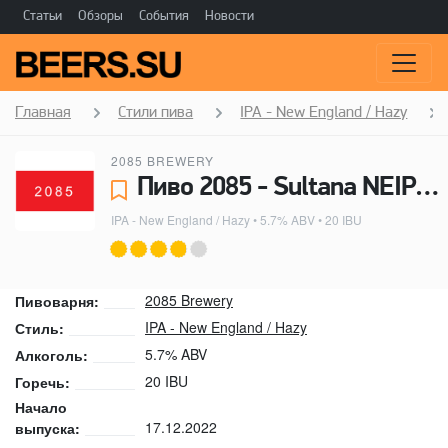
Статьи
Обзоры
События
Новости
Главная
Стили пива
IPA - New England / Hazy
2085 BREWERY
Пиво 2085 - Sultana NEIPA - 2085 Brewery
IPA - New England / Hazy
• 5.7% ABV • 20 IBU
2085 Brewery
Пивоварня:
IPA - New England / Hazy
Стиль:
5.7% ABV
Алкоголь:
20 IBU
Горечь:
Начало
17.12.2022
выпуска: