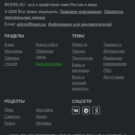
BEERS.SU - все о крафтовом пиве России и мира
© 2026 Все права защищены.
Правовая информация
.
Обработка
персональных данных
Email:
admin@beers.su
.
Информация для рекламодателей
РАЗДЕЛЫ
ТЕМЫ
Бары
Карта сайта
Новости
Трезвость
Магазины
Обратная
Законы
Интересное
связь
Таблица
Технологии
Домашнее
стилей
Калькуляторы
пивоварение
Бары и
магазины
FAQ
Вино и
Дегустации
крепкий
алкоголь
РЕЦЕПТЫ
СОЦСЕТИ
Пиво
Настойка
Самогон
Ликёр
Брага
Наливка