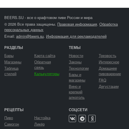
BEERS.SU - все о крафтовом пиве России и мира
© 2026 Все права защищены.
Правовая информация
.
Обработка
персональных данных
Email:
admin@beers.su
.
Информация для рекламодателей
РАЗДЕЛЫ
ТЕМЫ
Бары
Карта сайта
Новости
Трезвость
Магазины
Обратная
Законы
Интересное
связь
Таблица
Технологии
Домашнее
стилей
Калькуляторы
пивоварение
Бары и
магазины
FAQ
Вино и
Дегустации
крепкий
алкоголь
РЕЦЕПТЫ
СОЦСЕТИ
Пиво
Настойка
Самогон
Ликёр