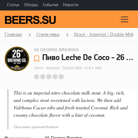
Статьи
Обзоры
События
Новости
Главная
Стили пива
Stout - Imperial / Double Milk
26 DEGREE BREWING
Пиво Leche De Coco - 26 Degree Brewing
Stout - Imperial / Double Milk
• 9.4% ABV
This is an imperial nitro chocolate milk stout. A big, rich,
and complex stout sweetened with lactose. We then add
Valrhona Cacao nibs and fresh toasted Coconut. Rich and
creamy chocolate flavor with a hint of coconut.
Описание производителя
26 Degree Brewing