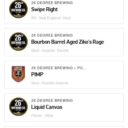
26 DEGREE BREWING
Swipe Right
IPA - New England / Hazy
26 DEGREE BREWING
Bourbon Barrel Aged Ziko's Rage
Stout - Imperial / Double
26 DEGREE BREWING
×
POMPANO BEACH BREWING COMPANY
PIMP
Stout - Russian Imperial
26 DEGREE BREWING
Liquid Canvas
Pilsner - Other