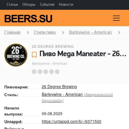
Статьи
Обзоры
События
Новости
Главная
Стили пива
Barleywine - American
M
26 DEGREE BREWING
Пиво Mega Maneater - 26 Degree Brewing
Barleywine - American
26 Degree Brewing
Пивоварня:
Barleywine - American
(Американский
Стиль:
барливайн)
Начало
09.08.2025
выпуска:
https://untappd.com/b/-/6371500
Untappd:
Рейтинг в