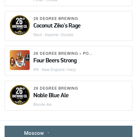
26 DEGREE BREWING
Coconut Ziko's Rage
Stout - Imperial / Double
26 DEGREE BREWING
×
POMPANO BEACH BREWING COMPANY
Four Beers Strong
IPA - New England / Hazy
26 DEGREE BREWING
Noble Blue Ale
Blonde Ale