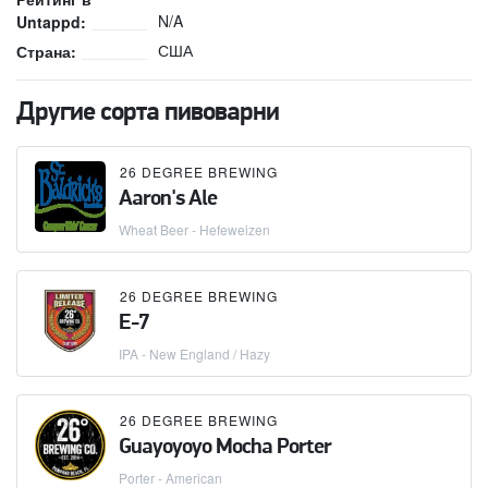
N/A
Untappd:
США
Страна:
Другие сорта пивоварни
26 DEGREE BREWING
Aaron's Ale
Wheat Beer - Hefeweizen
26 DEGREE BREWING
E-7
IPA - New England / Hazy
26 DEGREE BREWING
Guayoyoyo Mocha Porter
Porter - American