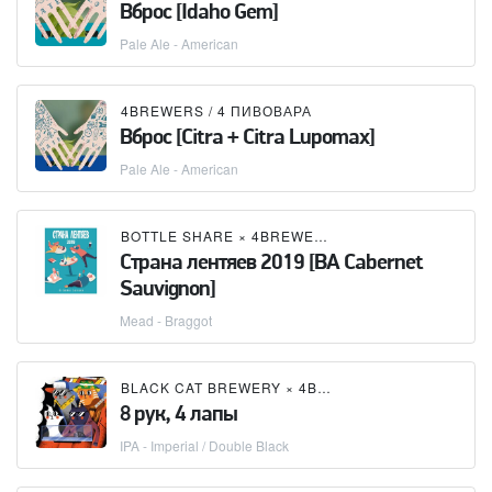
Вброс [Idaho Gem]
Pale Ale - American
4BREWERS / 4 ПИВОВАРА
Вброс [Citra + Citra Lupomax]
Pale Ale - American
BOTTLE SHARE
×
4BREWERS / 4 ПИВОВАРА
Страна лентяев 2019 [BA Cabernet
Sauvignon]
Mead - Braggot
BLACK CAT BREWERY
×
4BREWERS / 4 ПИВОВАРА
8 рук, 4 лапы
IPA - Imperial / Double Black