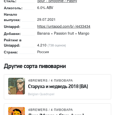
Sour - Smoothie / Pastry
Стиль:
6.0% ABV
Алкоголь:
Начало
29.07.2021
выпуска:
https://untappd.com/b/-/4433434
Untappd:
Banana × Passion fruit × Mango
Добавки:
Рейтинг в
4.210
Untappd:
(738 оценок)
Россия
Страна:
Другие сорта пивоварни
4BREWERS / 4 ПИВОВАРА
Старуха и медведь 2018 [BA]
Belgian Quadrupel
4BREWERS / 4 ПИВОВАРА