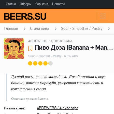
Статьи
Обзоры
События
Новости
Главная
Стили пива
Sour - Smoothie / Pastry
4BREWERS / 4 ПИВОВАРА
Пиво Доза [Banana + Mango + Passion Fruit] - 4BREWERS / 4 пивовара
Sour - Smoothie / Pastry
• 6.0% ABV
Густой насыщенный кислый эль. Яркий аромат и вкус
банана, манго и маракуйи, умеренная кислотность и
консистенция смузи.
Описание производителя
4BREWERS / 4 пивовара
Пивоварня: