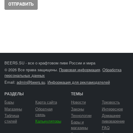
BEERS.SU - все о крафтовом пиве России и мира
© 2026 Все права защищены.
Правовая информация
.
Обработка
персональных данных
Email:
admin@beers.su
.
Информация для рекламодателей
РАЗДЕЛЫ
ТЕМЫ
Бары
Карта сайта
Новости
Трезвость
Магазины
Обратная
Законы
Интересное
связь
Таблица
Технологии
Домашнее
стилей
Калькуляторы
пивоварение
Бары и
магазины
FAQ