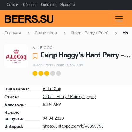
Статьи
Обзоры
События
Новости
Главная
Стили пива
Cider - Perry / Poiré
Hogg
A. LE COQ
Сидр Hoggy's Hard Perry - A. Le Coq
Cider - Perry / Poiré
• 5.5% ABV
A. Le Coq
Пивоварня:
Cider - Perry / Poiré
(Пуаре)
Стиль:
5.5% ABV
Алкоголь:
Начало
04.04.2026
выпуска:
https://untappd.com/b/-/6659755
Untappd: