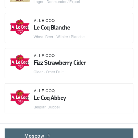
Lager - Dortmunder / Export
A. LE COQ
Le Coq Blanche
Wheat Beer - Witbier / Blanche
A. LE COQ
Fizz Strawberry Cider
Cider - Other Fruit
A. LE COQ
Le Coq Abbey
Belgian Dubbel