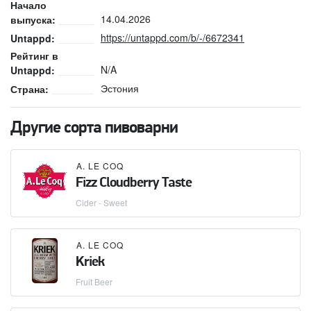
Начало
14.04.2026
выпуска:
https://untappd.com/b/-/6672341
Untappd:
Рейтинг в
N/A
Untappd:
Эстония
Страна:
Другие сорта пивоварни
A. LE COQ
Fizz Cloudberry Taste
Cider - Sweet
A. LE COQ
Kriek
Fruit Beer