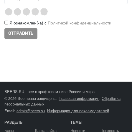
Я ознакомлен(-а) с
Политикой конфиденциальности
BEERS.SU - все о крафтовом пиве России и мира
© 2026 Все права защищены.
Правовая информация
.
Обработка
персональных данных
Email:
admin@beers.su
.
Информация для рекламодателей
РАЗДЕЛЫ
ТЕМЫ
Бары
Карта сайта
Новости
Трезвость