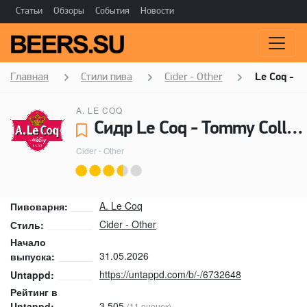
Статьи
Обзоры
События
Новости
Главная
Стили пива
Cider - Other
Le Coq - T
A. LE COQ
Сидр Le Coq - Tommy Collin’s - Blackcurrant - A. Le Coq
Cider - Other
A. Le Coq
Пивоварня:
Cider - Other
Стиль:
Начало
31.05.2026
выпуска:
https://untappd.com/b/-/6732648
Untappd:
Рейтинг в
3.505
Untappd:
(11 оценок)