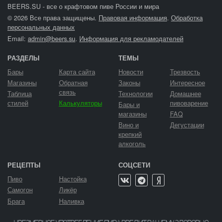
BEERS.SU - все о крафтовом пиве России и мира
© 2026 Все права защищены.
Правовая информация
.
Обработка
персональных данных
Email:
admin@beers.su
.
Информация для рекламодателей
РАЗДЕЛЫ
ТЕМЫ
Бары
Карта сайта
Новости
Трезвость
Магазины
Обратная
Законы
Интересное
связь
Таблица
Технологии
Домашнее
стилей
Калькуляторы
пивоварение
Бары и
магазины
FAQ
Вино и
Дегустации
крепкий
алкоголь
РЕЦЕПТЫ
СОЦСЕТИ
Пиво
Настойка
Самогон
Ликёр
Брага
Наливка