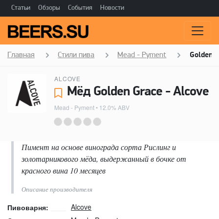
Статьи
Обзоры
События
Новости
Главная
Стили пива
Mead - Pyment
Golden G
ALCOVE
Мёд Golden Grace - Alcove
Mead - Pyment
• 12.0% ABV
Пимент на основе винограда сорта Рислинг и
золотарникового мёда, выдержанный в бочке от
красного вина 10 месяцев
Описание производителя
Alcove
Пивоварня: