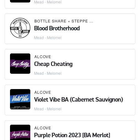
Mead - Melomel
BOTTLE SHARE
×
STEPPE & WIND MEADERY (СТЕПЬ И ВЕТЕР)
Blood Brotherhood
Mead - Melomel
ALCOVE
Cheap Cheating
Mead - Melomel
ALCOVE
Violet Vibe BA (Cabernet Sauvignon)
Mead - Melomel
ALCOVE
Purple Potion 2023 [BA Merlot]