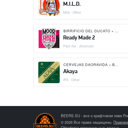
M.I.L.D.
Mild - Other
BIRRIFICIO DEL DUCATO
×
DADA
Ready Made 2
Pale Ale - American
CERVEJAS DAORAVIDA
×
BIRRIFICIO DEL DUCATO
Akaya
IPA - Other
BEERS.SU - все о крафтовом пиве Ро
© 2026 Все права защищены.
Правова
Обработка персональных данных