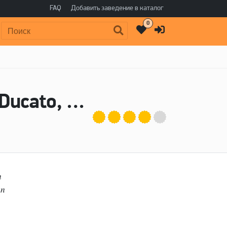
FAQ
Добавить заведение в каталог
0
Поиск:
Пиво Apricot Tovarishch - Birrificio del Ducato, Бакунин / Bakunin Brewing Co.
n
an