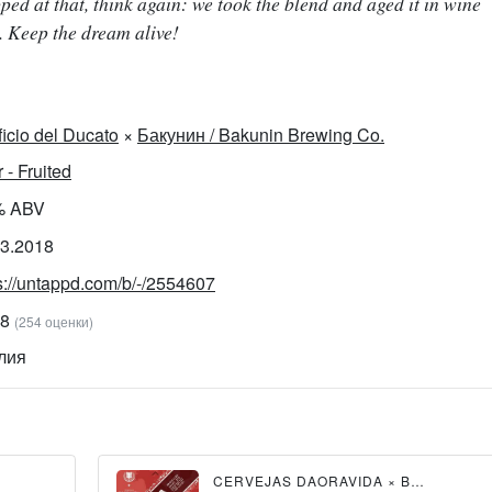
ped at that, think again: we took the blend and aged it in wine
t. Keep the dream alive!
ificio del Ducato
×
Бакунин / Bakunin Brewing Co.
 - Fruited
% ABV
03.2018
s://untappd.com/b/-/2554607
78
(254 оценки)
лия
IST
×
BIRRA TOCCALMATTO
×
CERVEJAS DAORAVIDA
BROUWERIJ DE MOLEN
×
BIRRIFICIO DEL DUCATO