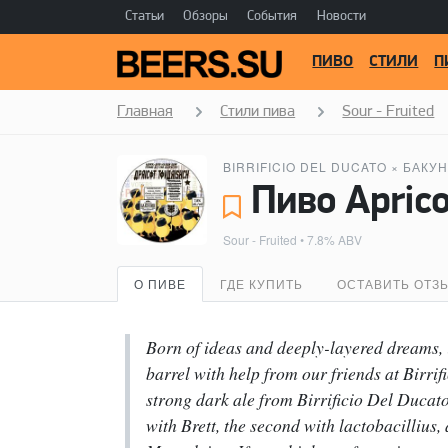
Статьи
Обзоры
События
Новости
ПИВО
СТИЛИ
П
Главная
Стили пива
Sour - Fruited
BIRRIFICIO DEL DUCATO
×
БАКУН
Sour - Fruited
• 7.8% ABV
О ПИВЕ
ГДЕ КУПИТЬ
ОСТАВИТЬ ОТЗ
Born of ideas and deeply-layered dreams, i
barrel with help from our friends at Birrifi
strong dark ale from Birrificio Del Duca
with Brett, the second with lactobacillius,