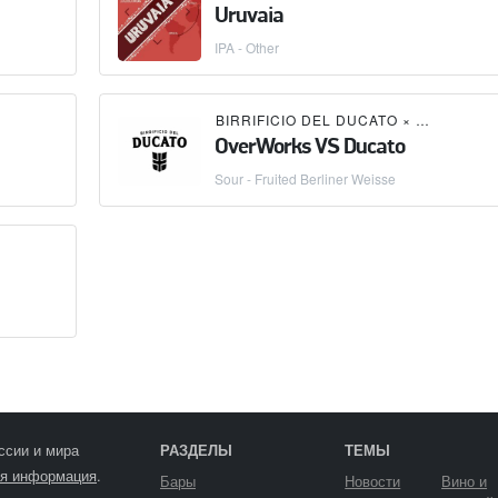
Uruvaia
IPA - Other
×
MOOR BEER COMPANY
BIRRIFICIO DEL DUCATO
×
OVERWOR
OverWorks VS Ducato
Sour - Fruited Berliner Weisse
ссии и мира
РАЗДЕЛЫ
ТЕМЫ
я информация
.
Бары
Новости
Вино и