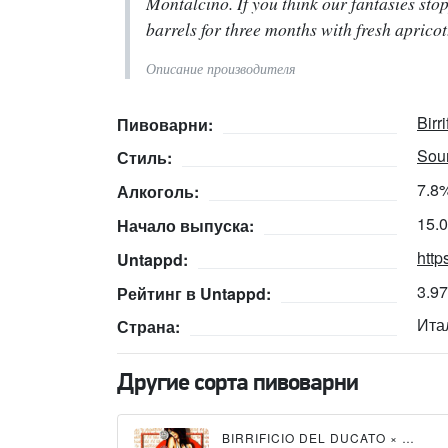
Montalcino. If you think our fantasies stop
barrels for three months with fresh aprico
Описание производителя
Birr
Пивоварни:
Sour
Стиль:
7.8
Алкоголь:
15.
Начало выпуска:
http
Untappd:
3.9
Рейтинг в Untappd:
Ита
Страна:
Другие сорта пивоварни
BIRRIFICIO DEL DUCATO
×
BREWF