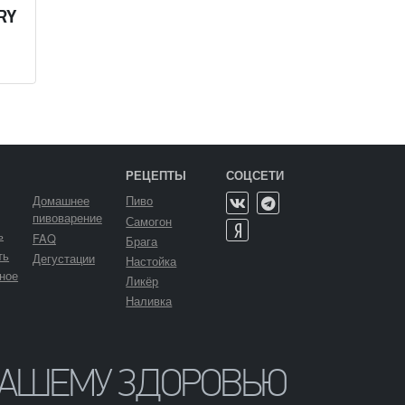
RY
РЕЦЕПТЫ
СОЦСЕТИ
Домашнее
Пиво
пивоварение
Самогон
ь
FAQ
Брага
ть
Дегустации
Настойка
ное
Ликёр
Наливка
ВАШЕМУ ЗДОРОВЬЮ