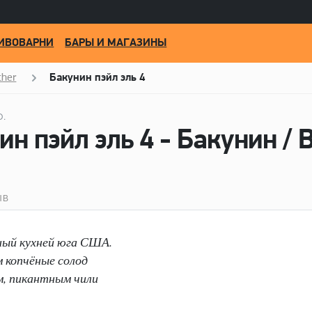
ИВОВАРНИ
БАРЫ И МАГАЗИНЫ
ther
Бакунин пэйл эль 4
O.
ЫВ
нный кухней юга США.
м копчёные солод
м, пикантным чили