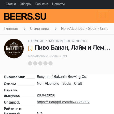
Статьи
Обзоры
События
Новости
Главная
Стили пива
Non-Alcoholic - Soda - Craft
БАКУНИН / BAKUNIN BREWING CO.
Пиво Банан, Лайм и Лемонграсс - Бакунин / Bakunin Brewing Co.
Non-Alcoholic - Soda - Craft
Бакунин / Bakunin Brewing Co.
Пивоварня:
Non-Alcoholic - Soda - Craft
Стиль:
Начало
28.04.2026
выпуска:
https://untappd.com/b/-/6689692
Untappd:
Рейтинг в
N/A
Untappd: