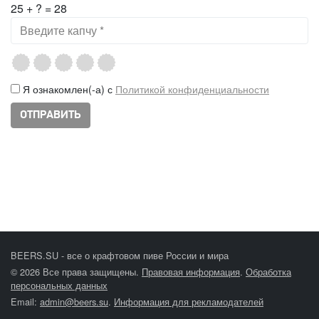
25 + ? = 28
Я ознакомлен(-а) с
Политикой конфиденциальности
BEERS.SU - все о крафтовом пиве России и мира
© 2026 Все права защищены.
Правовая информация
.
Обработка
персональных данных
Email:
admin@beers.su
.
Информация для рекламодателей