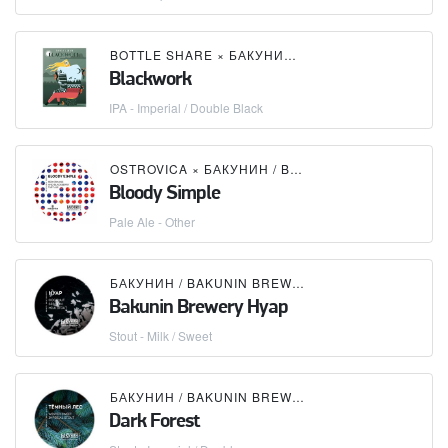
BOTTLE SHARE
×
БАКУНИН / BAKUNIN BREWING CO.
Blackwork
IPA - Imperial / Double Black
OSTROVICA
×
БАКУНИН / BAKUNIN BREWING CO.
Bloody Simple
Pale Ale - Other
БАКУНИН / BAKUNIN BREWING CO.
Bakunin Brewery Hyap
Stout - Milk / Sweet
БАКУНИН / BAKUNIN BREWING CO.
Dark Forest