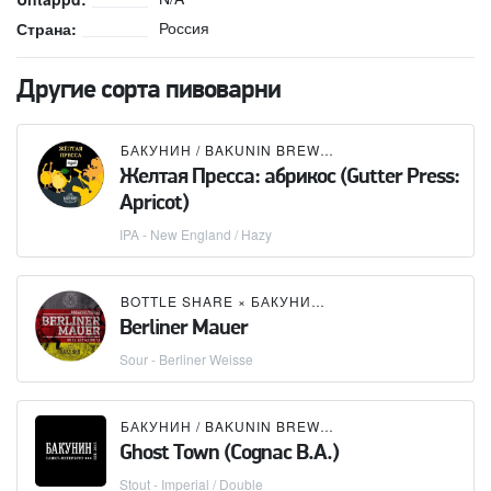
Россия
Страна:
Другие сорта пивоварни
БАКУНИН / BAKUNIN BREWING CO.
Желтая Пресса: абрикос (Gutter Press:
Apricot)
IPA - New England / Hazy
BOTTLE SHARE
×
БАКУНИН / BAKUNIN BREWING CO.
Berliner Mauer
Sour - Berliner Weisse
БАКУНИН / BAKUNIN BREWING CO.
Ghost Town (Cognac B.A.)
Stout - Imperial / Double