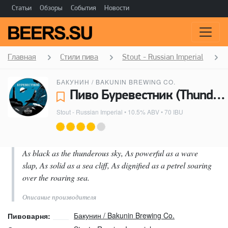
Статьи
Обзоры
События
Новости
Главная
Стили пива
Stout - Russian Imperial
БАКУНИН / BAKUNIN BREWING CO.
Пиво Буревестник (Thunderbird) - Бакунин / Bakunin Brewing Co.
Stout - Russian Imperial
• 10.5% ABV • 70 IBU
As black as the thunderous sky, As powerful as a wave
slap, As solid as a sea cliff, As dignified as a petrel soaring
over the roaring sea.
Описание производителя
Бакунин / Bakunin Brewing Co.
Пивоварня: