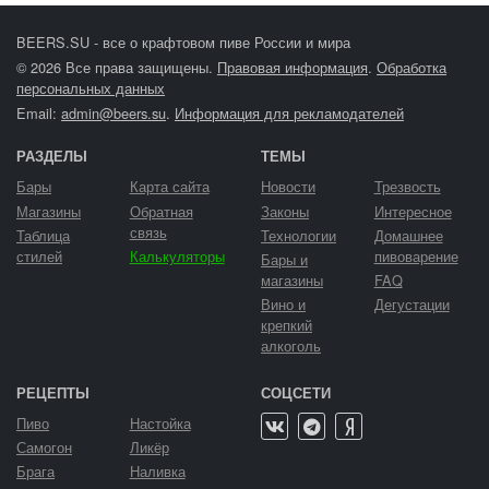
BEERS.SU - все о крафтовом пиве России и мира
© 2026 Все права защищены.
Правовая информация
.
Обработка
персональных данных
Email:
admin@beers.su
.
Информация для рекламодателей
РАЗДЕЛЫ
ТЕМЫ
Бары
Карта сайта
Новости
Трезвость
Магазины
Обратная
Законы
Интересное
связь
Таблица
Технологии
Домашнее
стилей
Калькуляторы
пивоварение
Бары и
магазины
FAQ
Вино и
Дегустации
крепкий
алкоголь
РЕЦЕПТЫ
СОЦСЕТИ
Пиво
Настойка
Самогон
Ликёр
Брага
Наливка