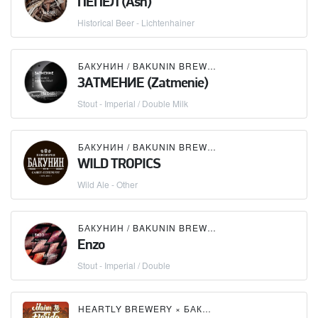
ПЕПЕЛ (Ash)
Historical Beer - Lichtenhainer
БАКУНИН / BAKUNIN BREWING CO.
ЗАТМЕНИЕ (Zatmenie)
Stout - Imperial / Double Milk
БАКУНИН / BAKUNIN BREWING CO.
WILD TROPICS
Wild Ale - Other
БАКУНИН / BAKUNIN BREWING CO.
Enzo
Stout - Imperial / Double
HEARTLY BREWERY
×
БАКУНИН / BAKUNIN BREWING CO.