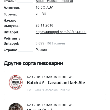
Stout - Russian Imperial
Стиль:
10.5% ABV
Алкоголь:
70 IBU
Горечь:
Начало
28.11.2016
выпуска:
https://untappd.com/b/-/1841900
Untappd:
Рейтинг в
3.899
Untappd:
(1583 оценки)
Россия
Страна:
Другие сорта пивоварни
БАКУНИН / BAKUNIN BREWING CO.
Batch #2 - Cascadian Dark Ale
IPA - Black / Cascadian Dark Ale
БАКУНИН / BAKUNIN BREWING CO.