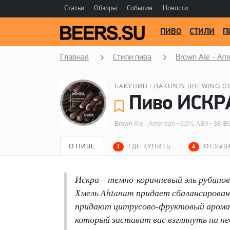
Статьи
Обзоры
События
Новости
ПИВО
СТИЛИ
П
Главная
Стили пива
Brown Ale - Am
БАКУНИН / BAKUNIN BREWING C
Brown Ale - American
• 6.0% ABV • 38 IB
О ПИВЕ
ГДЕ КУПИТЬ
ОТЗЫВ
1
4
Искра – темно-коричневый эль рубинов
Хмель Ahtanum придает сбалансированну
придают цитрусово-фруктовый аромат.
который заставит вас взглянуть на не