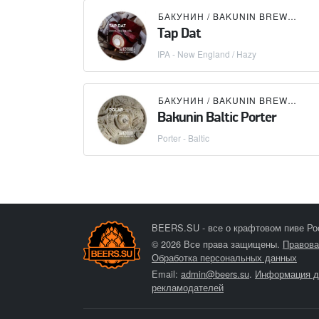
БАКУНИН / BAKUNIN BREWING CO.
Tap Dat
IPA - New England / Hazy
БАКУНИН / BAKUNIN BREWING CO.
Bakunin Baltic Porter
Porter - Baltic
BEERS.SU - все о крафтовом пиве Ро
© 2026 Все права защищены.
Правова
Обработка персональных данных
Email:
admin@beers.su
.
Информация д
рекламодателей