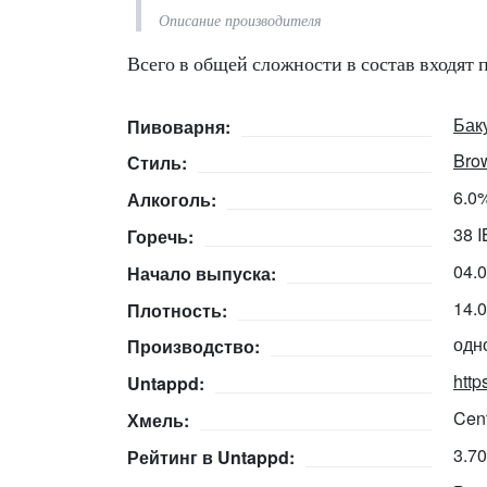
Описание производителя
Всего в общей сложности в состав входят 
Бак
Пивоварня:
Bro
Стиль:
6.0
Алкоголь:
38 
Горечь:
04.
Начало выпуска:
14.
Плотность:
одн
Производство:
http
Untappd:
Cen
Хмель:
3.7
Рейтинг в Untappd: