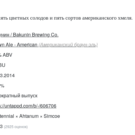
пять цветных солодов и пять сортов американского хмеля.
унин / Bakunin Brewing Co.
wn Ale - American
(Американский браун-эль)
% ABV
IBU
03.2014
0%
ократный выпуск
s://untappd.com/b/-/606706
tennial × Ahtanum × Simcoe
03
(2925 оценок)