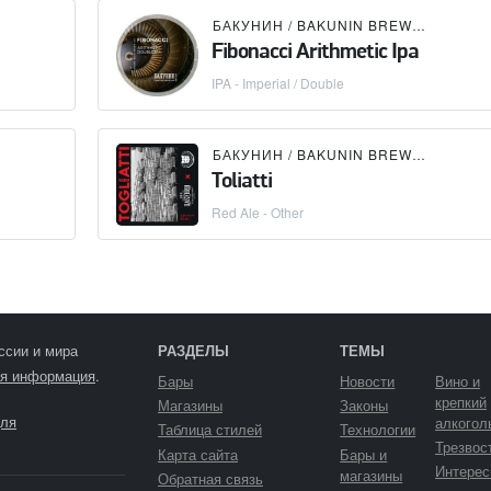
БАКУНИН / BAKUNIN BREWING CO.
Fibonacci Arithmetic Ipa
IPA - Imperial / Double
БАКУНИН / BAKUNIN BREWING CO.
Toliatti
Red Ale - Other
ссии и мира
РАЗДЕЛЫ
ТЕМЫ
я информация
.
Бары
Новости
Вино и
крепкий
Магазины
Законы
ля
алкогол
Таблица стилей
Технологии
Трезвос
Карта сайта
Бары и
Интерес
магазины
Обратная связь