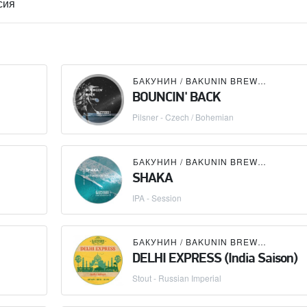
сия
БАКУНИН / BAKUNIN BREWING CO.
BOUNCIN' BACK
Pilsner - Czech / Bohemian
БАКУНИН / BAKUNIN BREWING CO.
SHAKA
IPA - Session
×
O'CLOCK BREWING
БАКУНИН / BAKUNIN BREWING CO.
DELHI EXPRESS (India Saison)
Stout - Russian Imperial