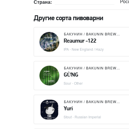
Рос
Страна:
Другие сорта пивоварни
БАКУНИН / BAKUNIN BREWING CO.
Reaumur -122
IPA - New England / Hazy
БАКУНИН / BAKUNIN BREWING CO.
GỪNG
Sour - Other
БАКУНИН / BAKUNIN BREWING CO.
Yuri
Stout - Russian Imperial