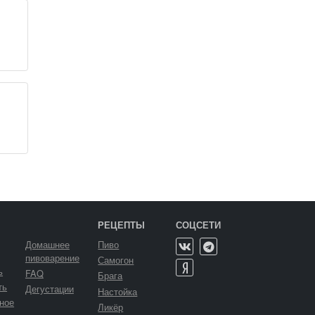
РЕЦЕПТЫ
СОЦСЕТИ
Домашнее
Пиво
пивоварение
Самогон
ь
FAQ
Брага
ть
Дегустации
Настойка
ное
Ликёр