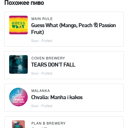
Похожее пиво
MAIN RULE
Guess What (Mango, Peach & Passion
Fruit)
Sour - Fruited
COVEN BREWERY
TEARS DON'T FALL
Sour - Fruited
MALANKA
Chvalia: Manha i kakos
Sour - Fruited
PLAN B BREWERY