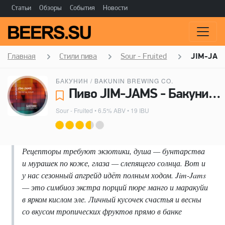
Статьи
Обзоры
События
Новости
Главная
Стили пива
Sour - Fruited
JIM-JAM
БАКУНИН / BAKUNIN BREWING CO.
Пиво JIM-JAMS - Бакунин / Bakunin Brewing Co.
Sour - Fruited
• 6.5% ABV • 19 IBU
Рецепторы требуют экзотики, душа — бунтарства
и мурашек по коже, глаза — слепящего солнца. Вот и
у нас сезонный апгрейд идёт полным ходом. Jim-Jams
— это симбиоз экстра порций пюре манго и маракуйи
в ярком кислом эле. Личный кусочек счастья и весны
со вкусом тропических фруктов прямо в банке