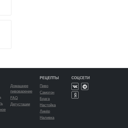
РЕЦЕПТЫ
СОЦСЕТИ
Домашнее
Пиво
пивоварение
Самогон
ь
FAQ
Брага
ть
Дегустации
Настойка
ное
Ликёр
Наливка