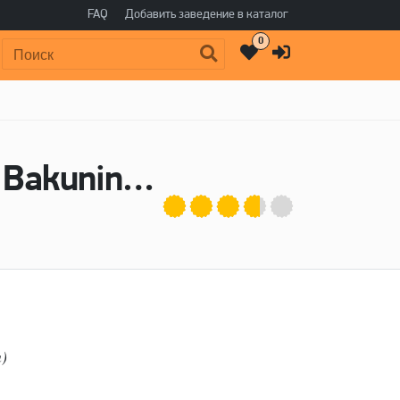
FAQ
Добавить заведение в каталог
0
Поиск:
Пиво Mühlendamm Cöllsch - Бакунин / Bakunin Brewing Co., Karl & Friedrich (Карл и Фридрих)
m)