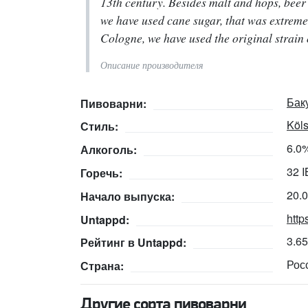
13th century. Besides malt and hops, beer 
we have used cane sugar, that was extreme
Cologne, we have used the original strain 
Описание производителя
Бак
Пивоварни:
Köl
Стиль:
6.0
Алкоголь:
32 
Горечь:
20.
Начало выпуска:
http
Untappd:
3.6
Рейтинг в Untappd:
Рос
Страна:
Другие сорта пивоварни