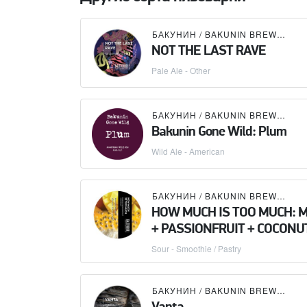
БАКУНИН / BAKUNIN BREWING CO.
NOT THE LAST RAVE
Pale Ale - Other
БАКУНИН / BAKUNIN BREWING CO.
Bakunin Gone Wild: Plum
Wild Ale - American
БАКУНИН / BAKUNIN BREWING CO.
HOW MUCH IS TOO MUCH: 
+ PASSIONFRUIT + COCONU
Sour - Smoothie / Pastry
БАКУНИН / BAKUNIN BREWING CO.