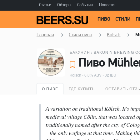
Статьи
Обзоры
События
Новости
ПИВО
СТИЛИ
П
Главная
Стили пива
Kölsch
M
БАКУНИН / BAKUNIN BREWING C
Kölsch
• 6.0% ABV • 32 IBU
О ПИВЕ
ГДЕ КУПИТЬ
ОСТАВИТЬ ОТЗ
А variation on traditional Kölsch. It's impo
medieval village Cölln, that was located o
traditionally named after the city of Co
– the only waftage at that time. Making t