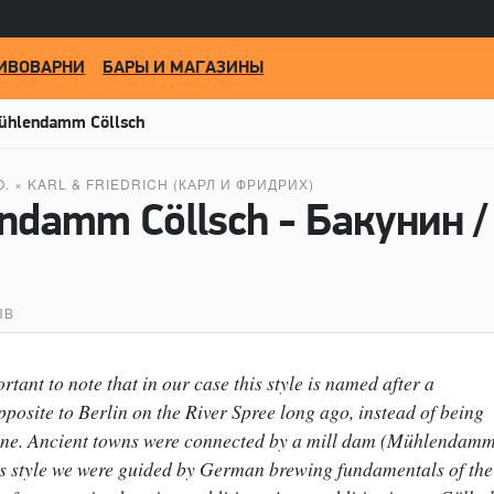
ИВОВАРНИ
БАРЫ И МАГАЗИНЫ
ühlendamm Cöllsch
O.
×
KARL & FRIEDRICH (КАРЛ И ФРИДРИХ)
ЫВ
rtant to note that in our case this style is named after a
pposite to Berlin on the River Spree long ago, instead of being
logne. Ancient towns were connected by a mill dam (Mühlendam
his style we were guided by German brewing fundamentals of the