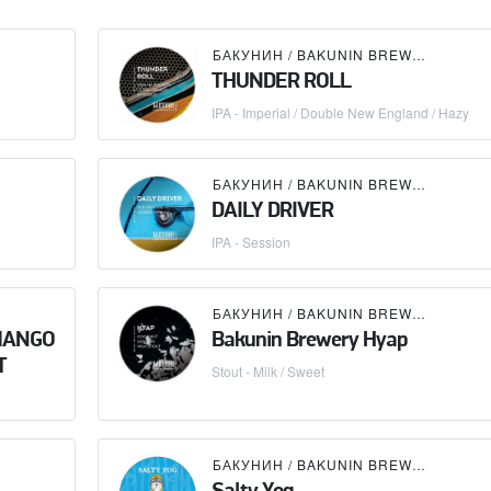
БАКУНИН / BAKUNIN BREWING CO.
THUNDER ROLL
IPA - Imperial / Double New England / Hazy
БАКУНИН / BAKUNIN BREWING CO.
DAILY DRIVER
IPA - Session
БАКУНИН / BAKUNIN BREWING CO.
MANGO
Bakunin Brewery Hyap
T
Stout - Milk / Sweet
БАКУНИН / BAKUNIN BREWING CO.