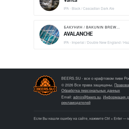
Vanta
IPA - Black / Cascadian Dark Ale
БАКУНИН / BAKUNIN BREWING CO.
AVALANCHE
IPA - Imperial / Double New England / Ha
BEERS.SU - все о крафтовом пиве Ро
© 2026 Все права защищены.
Правова
Обработка персональных данных
Email:
admin@beers.su
.
Информация д
рекламодателей
Если Вы нашли ошибку на сайте, нажмите Ctrl + Enter — 