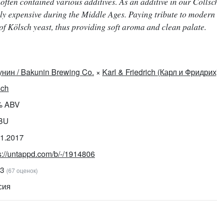
often contained various additives. As an additive in our Cöllsc
ly expensive during the Middle Ages. Paying tribute to modern
of Kölsch yeast, thus providing soft aroma and clean palate.
унин / Bakunin Brewing Co.
×
Karl & Friedrich (Карл и Фридрих
sch
% ABV
IBU
01.2017
s://untappd.com/b/-/1914806
53
(67 оценок)
сия