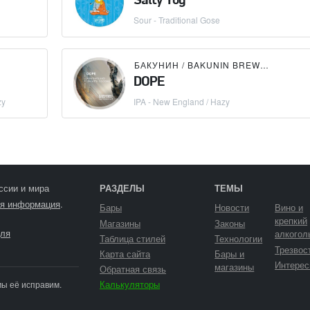
Salty Yog
Sour - Traditional Gose
БАКУНИН / BAKUNIN BREWING CO.
DOPE
zy
IPA - New England / Hazy
ссии и мира
РАЗДЕЛЫ
ТЕМЫ
я информация
.
Бары
Новости
Вино и
крепкий
Магазины
Законы
ля
алкогол
Таблица стилей
Технологии
Трезвос
Карта сайта
Бары и
Интерес
магазины
Обратная связь
Калькуляторы
мы её исправим.