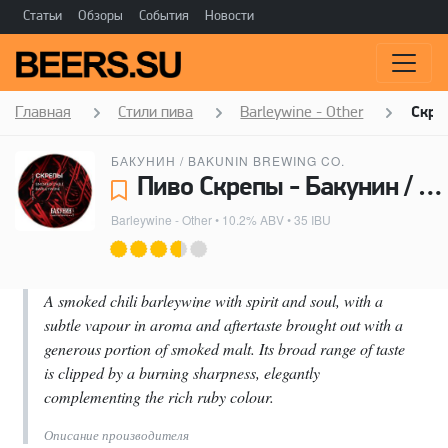
Статьи
Обзоры
События
Новости
Главная
Стили пива
Barleywine - Other
Скре
БАКУНИН / BAKUNIN BREWING CO.
Пиво Скрепы - Бакунин / Bakunin Brewing Co.
Barleywine - Other
• 10.2% ABV • 35 IBU
A smoked chili barleywine with spirit and soul, with a
subtle vapour in aroma and aftertaste brought out with a
generous portion of smoked malt. Its broad range of taste
is clipped by a burning sharpness, elegantly
complementing the rich ruby colour.
Описание производителя