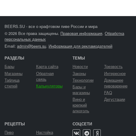
BEERS.SU - все о крафтовом пиве России и мира
© 2026 Все права защищены.
Правовая информация
.
Обработка
персональных данных
Email:
admin@beers.su
.
Информация для рекламодателей
РАЗДЕЛЫ
ТЕМЫ
Бары
Карта сайта
Новости
Трезвость
Магазины
Обратная
Законы
Интересное
связь
Таблица
Технологии
Домашнее
стилей
Калькуляторы
пивоварение
Бары и
магазины
FAQ
Вино и
Дегустации
крепкий
алкоголь
РЕЦЕПТЫ
СОЦСЕТИ
Пиво
Настойка