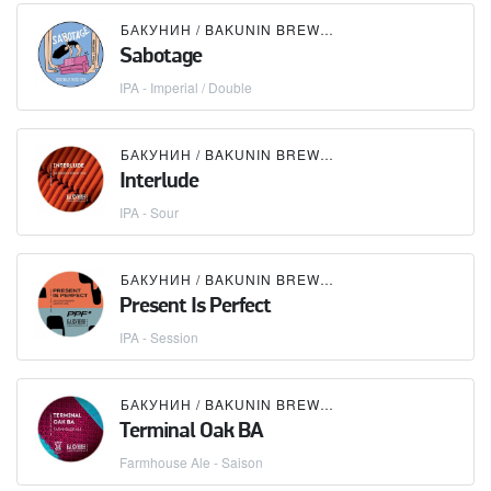
БАКУНИН / BAKUNIN BREWING CO.
Sabotage
IPA - Imperial / Double
БАКУНИН / BAKUNIN BREWING CO.
Interlude
IPA - Sour
БАКУНИН / BAKUNIN BREWING CO.
Present Is Perfect
IPA - Session
БАКУНИН / BAKUNIN BREWING CO.
×
OXBOW BRE
Terminal Oak BA
Farmhouse Ale - Saison