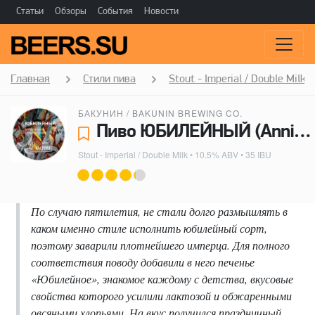
Статьи
Обзоры
События
Новости
Главная
Стили пива
Stout - Imperial / Double Milk
БАКУНИН / BAKUNIN BREWING CO.
Пиво ЮБИЛЕЙНЫЙ (Anniversary) - Бакунин / Bakunin Brewing Co.
Stout - Imperial / Double Milk
• 10.5% ABV • 35 IBU
По случаю пятилетия, не стали долго размышлять в
каком именно стиле исполнить юбилейный сорт,
поэтому заварили плотнейшего имперца. Для полного
соответствия поводу добавили в него печенье
«Юбилейное», знакомое каждому с детства, вкусовые
свойства которого усилили лактозой и обжаренными
овсяными хлопьями. На вкус получился праздничный