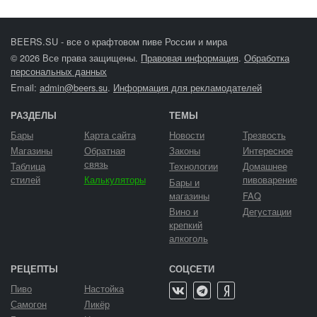
BEERS.SU - все о крафтовом пиве России и мира
© 2026 Все права защищены.
Правовая информация
.
Обработка
персональных данных
Email:
admin@beers.su
.
Информация для рекламодателей
РАЗДЕЛЫ
ТЕМЫ
Бары
Карта сайта
Новости
Трезвость
Магазины
Обратная
Законы
Интересное
связь
Таблица
Технологии
Домашнее
стилей
Калькуляторы
пивоварение
Бары и
магазины
FAQ
Вино и
Дегустации
крепкий
алкоголь
РЕЦЕПТЫ
СОЦСЕТИ
Пиво
Настойка
Самогон
Ликёр