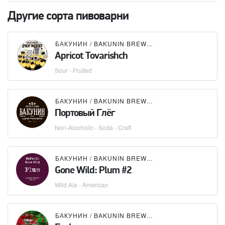
Другие сорта пивоварни
БАКУНИН / BAKUNIN BREWING CO.
×
BIRRIFICIO 
Apricot Tovarishch
Sour - Fruited
БАКУНИН / BAKUNIN BREWING CO.
Портовый Глёг
Non-Alcoholic - Soda - Craft
БАКУНИН / BAKUNIN BREWING CO.
Gone Wild: Plum #2
Wild Ale - American
БАКУНИН / BAKUNIN BREWING CO.