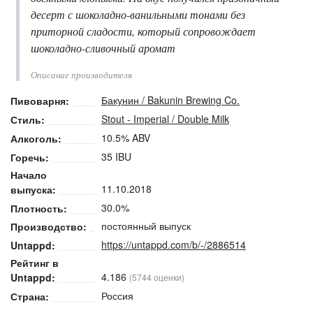
десерт с шоколадно-ванильными тонами без
приторной сладости, который сопровождает
шоколадно-сливочный аромат
Описание производителя
Бакунин / Bakunin Brewing Co.
Пивоварня:
Stout - Imperial / Double Milk
Стиль:
10.5% ABV
Алкоголь:
35 IBU
Горечь:
Начало
11.10.2018
выпуска:
30.0%
Плотность:
постоянный выпуск
Производство:
https://untappd.com/b/-/2886514
Untappd:
Рейтинг в
4.186
Untappd:
(5744 оценки)
Россия
Страна: