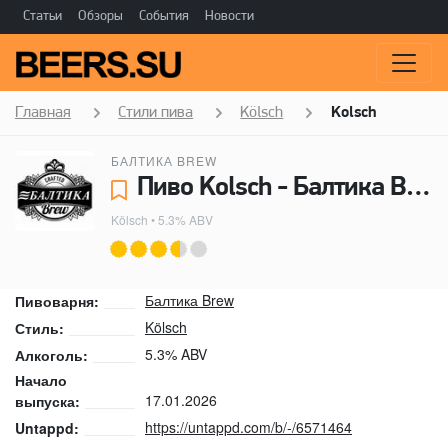
Статьи
Обзоры
События
Новости
Главная
Стили пива
Kölsch
Kolsch
БАЛТИКА BREW
Пиво Kolsch - Балтика Brew
Kölsch
• 5.3% ABV
Балтика Brew
Пивоварня:
Kölsch
Стиль:
5.3% ABV
Алкоголь:
Начало
17.01.2026
выпуска:
https://untappd.com/b/-/6571464
Untappd: