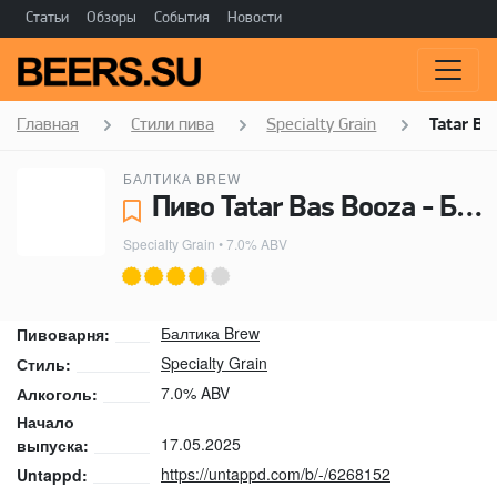
Статьи
Обзоры
События
Новости
Главная
Стили пива
Specialty Grain
Tatar Ba
БАЛТИКА BREW
Пиво Tatar Bas Booza - Балтика Brew
Specialty Grain
• 7.0% ABV
Балтика Brew
Пивоварня:
Specialty Grain
Стиль:
7.0% ABV
Алкоголь:
Начало
17.05.2025
выпуска:
https://untappd.com/b/-/6268152
Untappd: