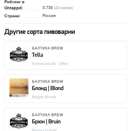
Рейтинг в
3.730
Untappd:
(22 оценки)
Россия
Страна:
Другие сорта пивоварни
БАЛТИКА BREW
Tella
Farmhouse Ale - Other
БАЛТИКА BREW
Блонд | Blond
Belgian Blonde
БАЛТИКА BREW
Брюн | Bruin
Belgian Dubbel