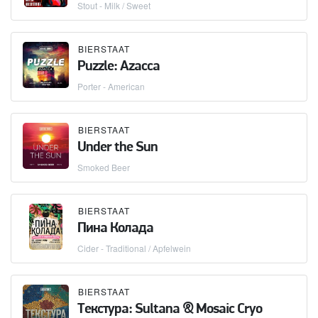
Stout - Milk / Sweet
BIERSTAAT
Puzzle: Azacca
Porter - American
BIERSTAAT
Under the Sun
Smoked Beer
BIERSTAAT
Пина Колада
Cider - Traditional / Apfelwein
BIERSTAAT
Текстура: Sultana & Mosaic Cryo