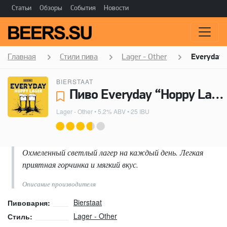
Статьи
Обзоры
События
Новости
Главная
Стили пива
Lager - Other
Everyday 
BIERSTAAT
Пиво Everyday “Hoppy Lager” - Bierstaat
Lager - Other
• 5.2% ABV • 25 IBU
Охмеленный светлый лагер на каждый день. Легкая
приятная горчинка и мягкий вкус.
Описание производителя
Bierstaat
Пивоварня:
Lager - Other
Стиль: