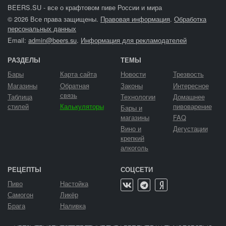
BEERS.SU - все о крафтовом пиве России и мира
© 2026 Все права защищены.
Правовая информация
.
Обработка
персональных данных
Email:
admin@beers.su
.
Информация для рекламодателей
РАЗДЕЛЫ
ТЕМЫ
Бары
Карта сайта
Новости
Трезвость
Магазины
Обратная
Законы
Интересное
связь
Таблица
Технологии
Домашнее
стилей
Калькуляторы
пивоварение
Бары и
магазины
FAQ
Вино и
Дегустации
крепкий
алкоголь
РЕЦЕПТЫ
СОЦСЕТИ
Пиво
Настойка
Самогон
Ликёр
Брага
Наливка