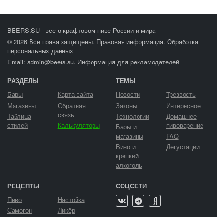
BEERS.SU - все о крафтовом пиве России и мира
© 2026 Все права защищены.
Правовая информация
.
Обработка
персональных данных
Email:
admin@beers.su
.
Информация для рекламодателей
РАЗДЕЛЫ
ТЕМЫ
Бары
Карта сайта
Новости
Трезвость
Магазины
Обратная
Законы
Интересное
связь
Таблица
Технологии
Домашнее
стилей
Калькуляторы
пивоварение
Бары и
магазины
FAQ
Вино и
Дегустации
крепкий
алкоголь
РЕЦЕПТЫ
СОЦСЕТИ
Пиво
Настойка
Самогон
Ликёр