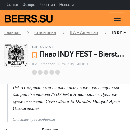
Статьи
Обзоры
События
Новости
Главная
Стили пива
IPA - American
INDY FE
BIERSTAAT
Пиво INDY FEST - Bierstaat
IPA - American
• 6.7% ABV • 40 IBU
IPA в американской стилистике сваренная специально
для рок-фестиваля INDY fest в Новополоцке. Двойное
сухое охмеление Cryo Citra и El Dorado. Мощно! Ярко!
Освежающе!
Описание производителя
Bierstaat