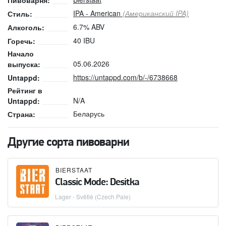
Пивоварня:
IPA - American
(Американский IPA)
Стиль:
6.7% ABV
Алкоголь:
40 IBU
Горечь:
Начало
05.06.2026
выпуска:
https://untappd.com/b/-/6738668
Untappd:
Рейтинг в
N/A
Untappd:
Беларусь
Страна:
Другие сорта пивоварни
BIERSTAAT
Classic Mode: Desitka
Lager - Světlé (Czech Pale)