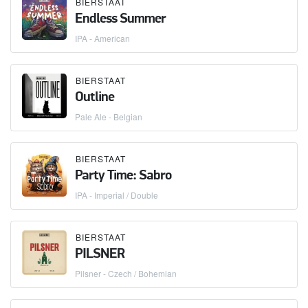
BIERSTAAT
Endless Summer
IPA - American
BIERSTAAT
Outline
Pale Ale - Belgian
BIERSTAAT
Party Time: Sabro
IPA - Imperial / Double
BIERSTAAT
PILSNER
Pilsner - Czech / Bohemian