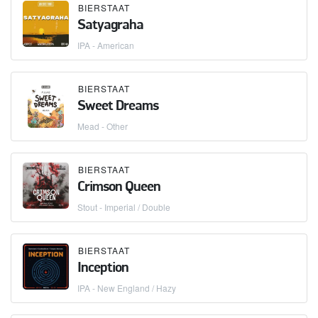
BIERSTAAT
Satyagraha
IPA - American
BIERSTAAT
Sweet Dreams
Mead - Other
BIERSTAAT
Сrimson Queen
Stout - Imperial / Double
BIERSTAAT
Inception
IPA - New England / Hazy