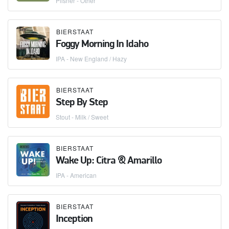
Pilsner - Other
BIERSTAAT
Foggy Morning In Idaho
IPA - New England / Hazy
BIERSTAAT
Step By Step
Stout - Milk / Sweet
BIERSTAAT
Wake Up: Citra & Amarillo
IPA - American
BIERSTAAT
Inception