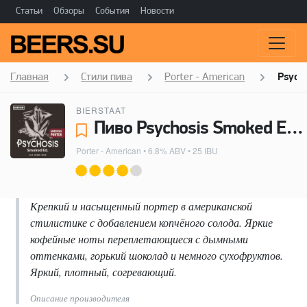
Статьи
Обзоры
События
Новости
Главная
Стили пива
Porter - American
Psych
BIERSTAAT
Пиво Psychosis Smoked Ed. - Bierstaat
Porter - American
• 6.8% ABV • 25 IBU
Крепкий и насыщенный портер в американской
стилистике с добавлением копчёного солода. Яркие
кофейные ноты переплетающиеся с дымными
оттенками, горький шоколад и немного сухофруктов.
Яркий, плотный, согревающий.
Описание производителя