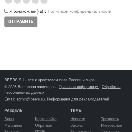
Я ознакомлен(-а) с
Политикой конфиденциальности
BEERS.SU - все о крафтовом пиве России и мира
© 2026 Все права защищены.
Правовая информация
.
Обработка
персональных данных
Email:
admin@beers.su
.
Информация для рекламодателей
РАЗДЕЛЫ
ТЕМЫ
Бары
Карта сайта
Новости
Трезвость
Магазины
Обратная
Законы
Интересное
связь
Таблица
Технологии
Домашнее