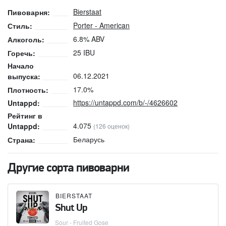
Bierstaat
Пивоварня:
Porter - American
Стиль:
6.8% ABV
Алкоголь:
25 IBU
Горечь:
Начало
06.12.2021
выпуска:
17.0%
Плотность:
https://untappd.com/b/-/4626602
Untappd:
Рейтинг в
4.075
Untappd:
(126 оценок)
Беларусь
Страна:
Другие сорта пивоварни
BIERSTAAT
Shut Up
Sour - Fruited Gose