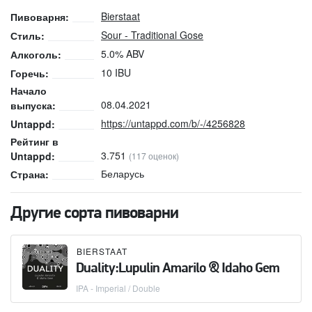
Bierstaat
Пивоварня:
Sour - Traditional Gose
Стиль:
5.0% ABV
Алкоголь:
10 IBU
Горечь:
Начало
08.04.2021
выпуска:
https://untappd.com/b/-/4256828
Untappd:
Рейтинг в
3.751
Untappd:
(117 оценок)
Беларусь
Страна:
Другие сорта пивоварни
BIERSTAAT
Duality:Lupulin Amarilo & Idaho Gem
IPA - Imperial / Double