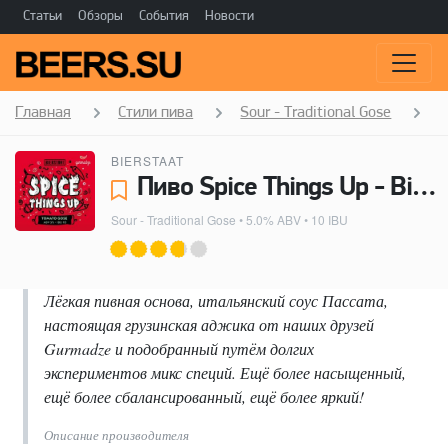
Статьи
Обзоры
События
Новости
Главная
Стили пива
Sour - Traditional Gose
S
BIERSTAAT
Пиво Spice Things Up - Bierstaat
Sour - Traditional Gose
• 5.0% ABV • 10 IBU
Лёгкая пивная основа, итальянский соус Пассата,
настоящая грузинская аджика от наших друзей
Gurmadze и подобранный путём долгих
экспериментов микс специй. Ещё более насыщенный,
ещё более сбалансированный, ещё более яркий!
Описание производителя