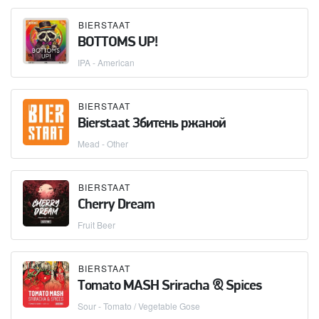
BIERSTAAT
BOTTOMS UP!
IPA - American
BIERSTAAT
Bierstaat Збитень ржаной
Mead - Other
BIERSTAAT
Cherry Dream
Fruit Beer
BIERSTAAT
Тоmato MASH Sriracha & Spices
Sour - Tomato / Vegetable Gose