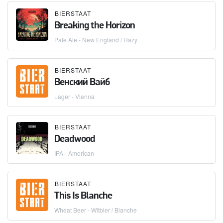
BIERSTAAT
Breaking the Horizon
Pale Ale - New England / Hazy
BIERSTAAT
Венский Вайб
Lager - Vienna
BIERSTAAT
Deadwood
IPA - American
BIERSTAAT
This Is Blanche
Wheat Beer - Witbier / Blanche