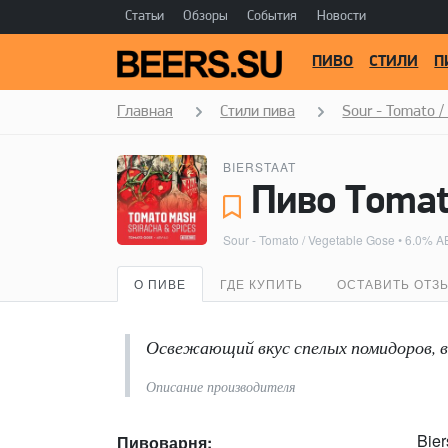
Статьи
Обзоры
События
Новости
ПИВО
СТИЛИ
П
Главная
Стили пива
Sour - Tomato /
BIERSTAAT
Пиво Тоmato
Sour - Tomato / Vegetable Gose
• 6.0% A
О ПИВЕ
ГДЕ КУПИТЬ
ОСТАВИТЬ ОТЗ
Освежающий вкус спелых помидоров, вь
Описание производителя
Bier
Пивоварня: