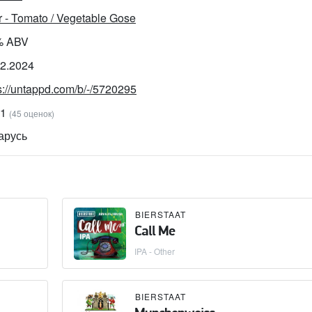
 - Tomato / Vegetable Gose
% ABV
02.2024
s://untappd.com/b/-/5720295
91
(45 оценок)
арусь
BIERSTAAT
Call Me
IPA - Other
BIERSTAAT