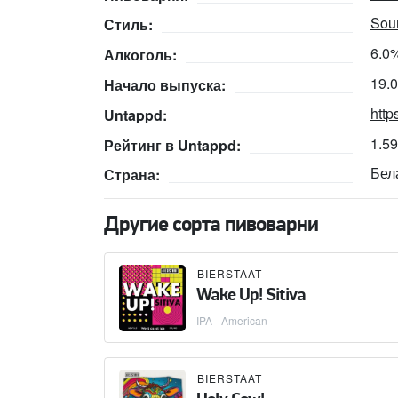
Sour
Стиль:
6.0
Алкоголь:
19.
Начало выпуска:
http
Untappd:
1.5
Рейтинг в Untappd:
Бел
Страна:
Другие сорта пивоварни
BIERSTAAT
Wake Up! Sitiva
IPA - American
BIERSTAAT