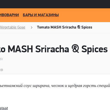
ИВОВАРНИ
БАРЫ И МАГАЗИНЫ
 Vegetable Gose
Тоmato MASH Sriracha & Spices
 MASH Sriracha & Spices -
BV
ЫВ
етнамский соус шрирача, чеснок и щедрая горсть специй
staat