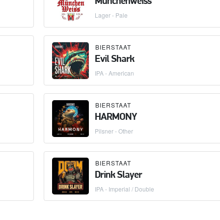
Munchenweiss
Lager - Pale
BIERSTAAT
Evil Shark
IPA - American
BIERSTAAT
HARMONY
Pilsner - Other
BIERSTAAT
Drink Slayer
IPA - Imperial / Double