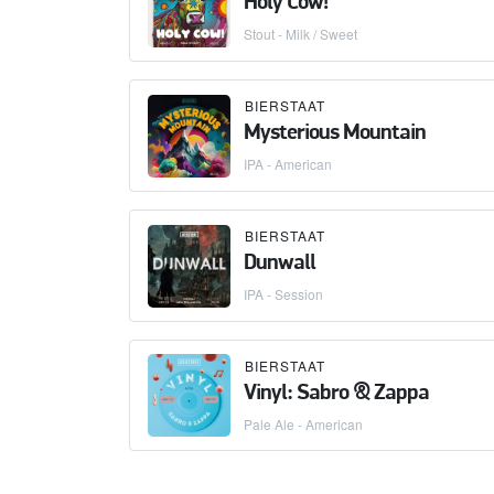
Holy Cow!
Stout - Milk / Sweet
BIERSTAAT
Mysterious Mountain
IPA - American
BIERSTAAT
Dunwall
IPA - Session
BIERSTAAT
Vinyl: Sabro & Zappa
Pale Ale - American