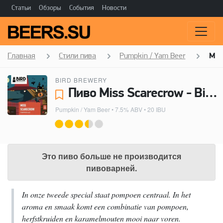
Статьи
Обзоры
События
Новости
Главная
Стили пива
Pumpkin / Yam Beer
Mis
BIRD BREWERY
Пиво Miss Scarecrow - Bird Brewery
Pumpkin / Yam Beer
• 7.5% ABV • 20 IBU
Это пиво больше не производится
пивоварней.
In onze tweede special staat pompoen centraal. In het
aroma en smaak komt een combinatie van pompoen,
herfstkruiden en karamelmouten mooi naar voren.