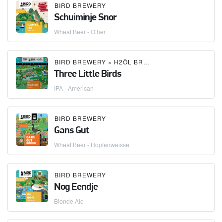
BIRD BREWERY
Schuiminje Snor
Wheat Beer - Other
BIRD BREWERY
×
H2ÖL BREWING CO.
×
TYRIS
Three Little Birds
IPA - American
BIRD BREWERY
Gans Gut
Wheat Beer - Hopfenweisse
BIRD BREWERY
Nog Eendje
Blonde Ale