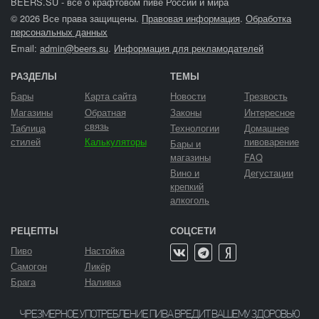
BEERS.SU - все о крафтовом пиве России и мира
© 2026 Все права защищены.
Правовая информация
.
Обработка
персональных данных
Email:
admin@beers.su
.
Информация для рекламодателей
РАЗДЕЛЫ
ТЕМЫ
Бары
Карта сайта
Новости
Трезвость
Магазины
Обратная
Законы
Интересное
связь
Таблица
Технологии
Домашнее
стилей
Калькуляторы
пивоварение
Бары и
магазины
FAQ
Вино и
Дегустации
крепкий
алкоголь
РЕЦЕПТЫ
СОЦСЕТИ
Пиво
Настойка
Самогон
Ликёр
Брага
Наливка
ЧРЕЗМЕРНОЕ УПОТРЕБЛЕНИЕ ПИВА ВРЕДИТ ВАШЕМУ ЗДОРОВЬЮ