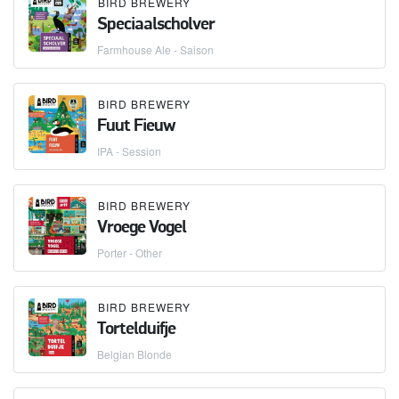
BIRD BREWERY
Speciaalscholver
Farmhouse Ale - Saison
BIRD BREWERY
Fuut Fieuw
IPA - Session
BIRD BREWERY
Vroege Vogel
Porter - Other
BIRD BREWERY
Tortelduifje
Belgian Blonde