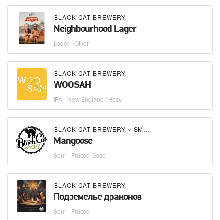
BLACK CAT BREWERY
Neighbourhood Lager
Lager - Other
BLACK CAT BREWERY
WOOSAH
IPA - New England / Hazy
BLACK CAT BREWERY
×
SMARTBREW
Mangoose
Sour - Fruited Gose
BLACK CAT BREWERY
Подземелье драконов
Sour - Fruited