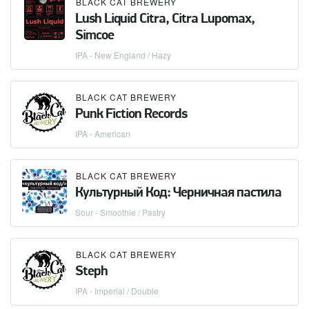
BLACK CAT BREWERY
Lush Liquid Citra, Citra Lupomax,
Simcoe
IPA - New England / Hazy
BLACK CAT BREWERY
Punk Fiction Records
IPA - American
BLACK CAT BREWERY
Культурный Код: Черничная пастила
Sour - Smoothie / Pastry
BLACK CAT BREWERY
Steph
IPA - Imperial / Double