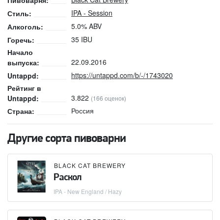
Пивоварня:
IPA - Session
Стиль:
5.0% ABV
Алкоголь:
35 IBU
Горечь:
Начало
22.09.2016
выпуска:
https://untappd.com/b/-/1743020
Untappd:
Рейтинг в
3.822
Untappd:
(166 оценок)
Россия
Страна:
Другие сорта пивоварни
BLACK CAT BREWERY
Раскол
IPA - New England / Hazy