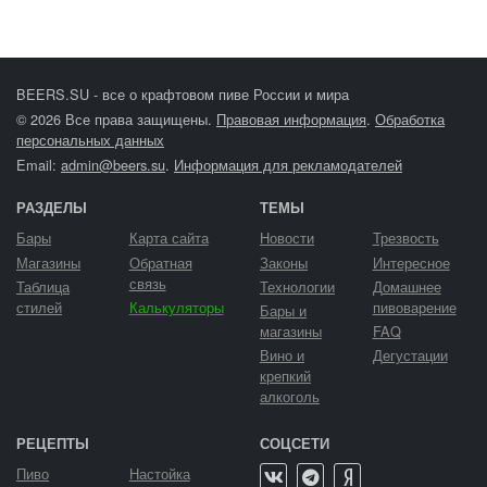
BEERS.SU - все о крафтовом пиве России и мира
© 2026 Все права защищены.
Правовая информация
.
Обработка
персональных данных
Email:
admin@beers.su
.
Информация для рекламодателей
РАЗДЕЛЫ
ТЕМЫ
Бары
Карта сайта
Новости
Трезвость
Магазины
Обратная
Законы
Интересное
связь
Таблица
Технологии
Домашнее
стилей
Калькуляторы
пивоварение
Бары и
магазины
FAQ
Вино и
Дегустации
крепкий
алкоголь
РЕЦЕПТЫ
СОЦСЕТИ
Пиво
Настойка