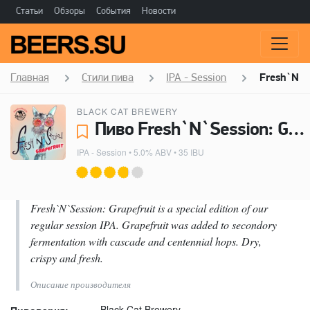
Статьи
Обзоры
События
Новости
Главная
Стили пива
IPA - Session
Fresh`N`Se
BLACK CAT BREWERY
Пиво Fresh`N`Session: Grapefruit - Black Cat Brewery
IPA - Session
• 5.0% ABV • 35 IBU
Fresh`N`Session: Grapefruit is a special edition of our
regular session IPA. Grapefruit was added to secondory
fermentation with cascade and centennial hops. Dry,
crispy and fresh.
Описание производителя
Black Cat Brewery