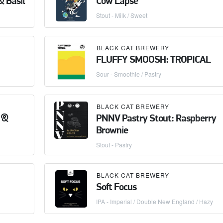
& Basil
Cow Lapse
Stout - Milk / Sweet
BLACK CAT BREWERY
FLUFFY SMOOSH: TROPICAL
Sour - Smoothie / Pastry
BLACK CAT BREWERY
 &
PNNV Pastry Stout: Raspberry
Brownie
Stout - Pastry
BLACK CAT BREWERY
Soft Focus
IPA - Imperial / Double New England / Hazy