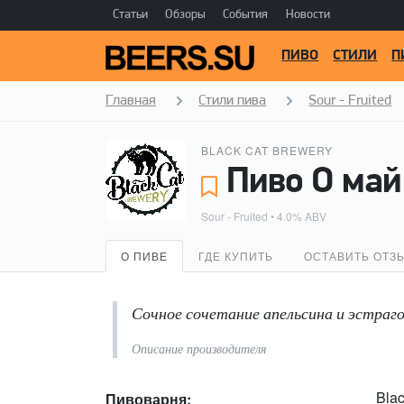
Статьи
Обзоры
События
Новости
ПИВО
СТИЛИ
П
Главная
Стили пива
Sour - Fruited
BLACK CAT BREWERY
Пиво О май 
Sour - Fruited
• 4.0% ABV
О ПИВЕ
ГДЕ КУПИТЬ
ОСТАВИТЬ ОТЗ
Сочное сочетание апельсина и эстраго
Описание производителя
Bla
Пивоварня: