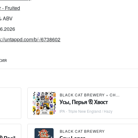
 - Fruited
% ABV
06.2026
s://untappd.com/b/-/6738602
сия
BLACK CAT BREWERY
×
CHIBIS BREWERY
Усы, Перья & Хвост
IPA - Triple New England / Hazy
BLACK CAT BREWERY