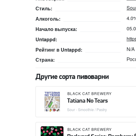
Sour
Стиль:
4.0
Алкоголь:
05.
Начало выпуска:
http
Untappd:
N/A
Рейтинг в Untappd:
Рос
Страна:
Другие сорта пивоварни
BLACK CAT BREWERY
Tatiana No Tears
Sour - Smoothie / Pastry
BLACK CAT BREWERY