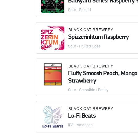
Backyard Series: Raspberry 
Sour - Fruited
BLACK CAT BREWERY
Spizzerinktum Raspberry
Sour - Fruited Gose
BLACK CAT BREWERY
Fluffy Smoosh Peach, Mango
Strawberry
Sour - Smoothie / Pastry
BLACK CAT BREWERY
Lo-Fi Beats
IPA - American