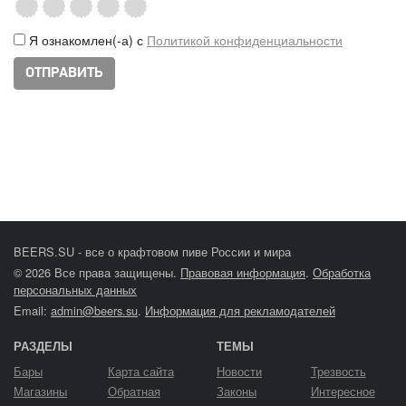
Я ознакомлен(-а) с
Политикой конфиденциальности
BEERS.SU - все о крафтовом пиве России и мира
© 2026 Все права защищены.
Правовая информация
.
Обработка
персональных данных
Email:
admin@beers.su
.
Информация для рекламодателей
РАЗДЕЛЫ
ТЕМЫ
Бары
Карта сайта
Новости
Трезвость
Магазины
Обратная
Законы
Интересное