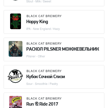
Stout - Milk / Sweet
BLACK CAT BREWERY
Hoppy King
IPA - New England / Hazy
BLACK CAT BREWERY
РАСКОЛ PILSNER МОЖЖЕВЕЛЬНИК
Pilsner - Other
BLACK CAT BREWERY
Кубок Сочной Слизи
Sour - Smoothie / Pastry
BLACK CAT BREWERY
Run & Ride 2017