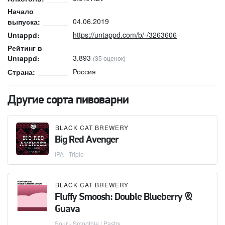
Начало
04.06.2019
выпуска:
https://untappd.com/b/-/3263606
Untappd:
Рейтинг в
3.893
Untappd:
(35 оценок)
Россия
Страна:
Другие сорта пивоварни
BLACK CAT BREWERY
Big Red Avenger
IPA - Triple
BLACK CAT BREWERY
Fluffy Smoosh: Double Blueberry &
Guava
Sour - Smoothie / Pastry