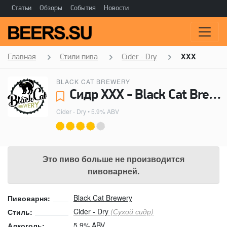
Статьи
Обзоры
События
Новости
Главная
Стили пива
Cider - Dry
XXX
BLACK CAT BREWERY
Сидр XXX - Black Cat Brewery
Cider - Dry
• 5.9% ABV
Это пиво больше не производится
пивоварней.
Black Cat Brewery
Пивоварня:
Cider - Dry
(Сухой сидр)
Стиль:
5.9% ABV
Алкоголь: