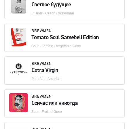
Светлое будущее
Pilsner - Czech / Bohemian
BREWMEN
Tomato Soul Satsebeli Edition
Sour - Tomato / Vegetable Gose
BREWMEN
Extra Virgin
Pale Ale - American
BREWMEN
Сейчас или никогда
Sour - Fruited Gose
BREWMEN