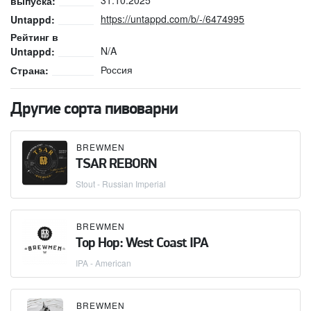
31.10.2025
выпуска:
https://untappd.com/b/-/6474995
Untappd:
Рейтинг в
N/A
Untappd:
Россия
Страна:
Другие сорта пивоварни
BREWMEN
TSAR REBORN
Stout - Russian Imperial
BREWMEN
Top Hop: West Coast IPA
IPA - American
BREWMEN