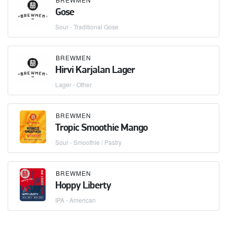
Gose
Sour - Traditional Gose
BREWMEN
Hirvi Karjalan Lager
Lager - Other
BREWMEN
Tropic Smoothie Mango
Sour - Smoothie / Pastry
BREWMEN
Hoppy Liberty
IPA - American