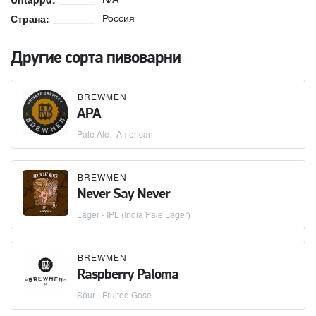
Россия
Страна:
Другие сорта пивоварни
BREWMEN
APA
Pale Ale - American
BREWMEN
Never Say Never
Lager - IPL (India Pale Lager)
BREWMEN
Raspberry Paloma
Sour - Fruited Gose