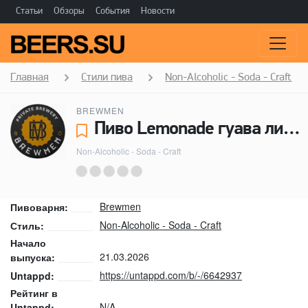
Статьи
Обзоры
События
Новости
Главная
Стили пива
Non-Alcoholic - Soda - Craft
BREWMEN
Пиво Lemonade гуава лимон и мята - Brewmen
Non-Alcoholic - Soda - Craft
Brewmen
Пивоварня:
Non-Alcoholic - Soda - Craft
Стиль:
Начало
21.03.2026
выпуска:
https://untappd.com/b/-/6642937
Untappd:
Рейтинг в
N/A
Untappd: