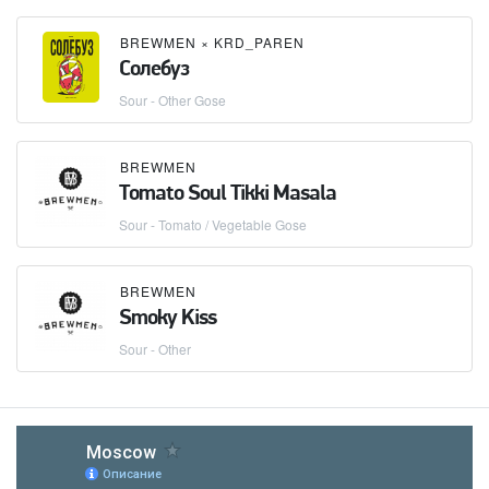
BREWMEN
×
KRD_PAREN
Солебуз
Sour - Other Gose
BREWMEN
Tomato Soul Tikki Masala
Sour - Tomato / Vegetable Gose
BREWMEN
Smoky Kiss
Sour - Other