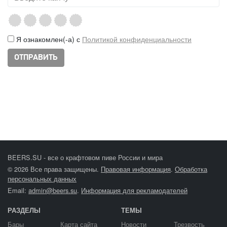
Я ознакомлен(-а) с
Политикой конфиденциальности
BEERS.SU - все о крафтовом пиве России и мира
© 2026 Все права защищены.
Правовая информация
.
Обработка
персональных данных
Email:
admin@beers.su
.
Информация для рекламодателей
РАЗДЕЛЫ
ТЕМЫ
Бары
Карта сайта
Новости
Трезвость