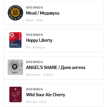
BREWMEN
Mead / Медовуха
Mead - Other
BREWMEN
Hoppy Liberty
IPA - American
BREWMEN
ANGEL'S SHARE / Доля ангела
Barleywine - English
BREWMEN
Wild Sour Ale Cherry
Wild Ale - Other