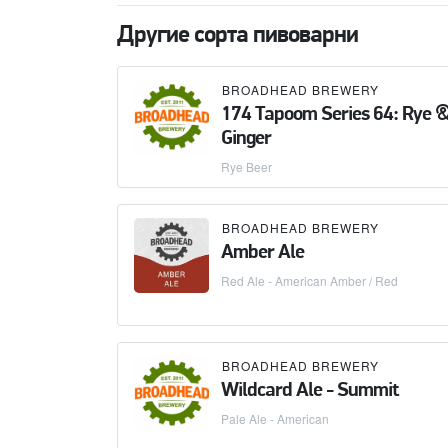
Другие сорта пивоварни
BROADHEAD BREWERY
174 Tapoom Series 64: Rye 
Ginger
Rye Beer
BROADHEAD BREWERY
Amber Ale
Red Ale - American Amber / Red
BROADHEAD BREWERY
Wildcard Ale - Summit
Pale Ale - American