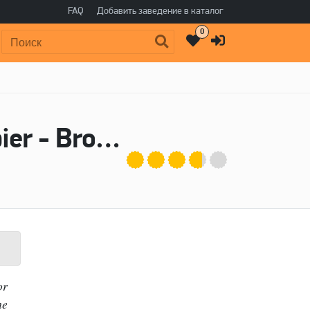
FAQ
Добавить заведение в каталог
0
Поиск:
Пиво 174 Taproom Series 71: Schwarzbier - Broadhead Brewery
or
he