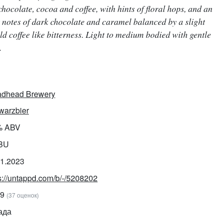
hocolate, cocoa and coffee, with hints of floral hops, and an
t notes of dark chocolate and caramel balanced by a slight
ld coffee like bitterness. Light to medium bodied with gentle
.
adhead Brewery
warzbier
% ABV
IBU
01.2023
s://untappd.com/b/-/5208202
09
(37 оценок)
ада