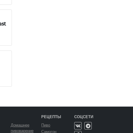
ast
РЕЦЕПТЫ
СОЦСЕТИ
Домашнее
Пиво
пивоварение
Самогон