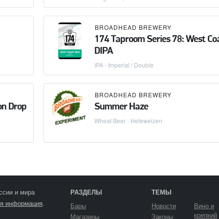
BROADHEAD BREWERY
174 Taproom Series 78: West Co
DIPA
IPA - Imperial / Double
BROADHEAD BREWERY
on Drop
Summer Haze
Wheat Beer - Hefeweizen
ссии и мира
РАЗДЕЛЫ
ТЕМЫ
я информация
.
Бары
Новости
Вино и
крепкий
Магазины
Законы