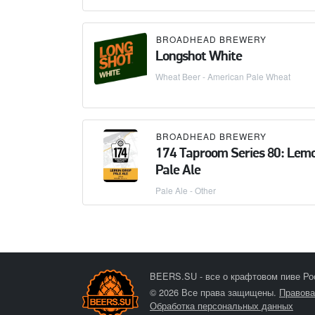
BROADHEAD BREWERY
Longshot White
Wheat Beer - American Pale Wheat
BROADHEAD BREWERY
174 Taproom Series 80: Lem
Pale Ale
Pale Ale - Other
BEERS.SU - все о крафтовом пиве Ро
© 2026 Все права защищены.
Правова
Обработка персональных данных