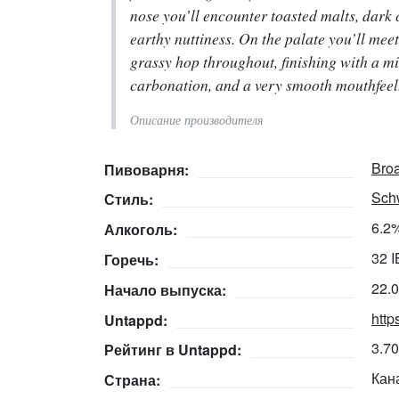
nose you’ll encounter toasted malts, dark c
earthy nuttiness. On the palate you’ll mee
grassy hop throughout, finishing with a mi
carbonation, and a very smooth mouthfeel
Описание производителя
Bro
Пивоварня:
Sch
Стиль:
6.2
Алкоголь:
32 
Горечь:
22.
Начало выпуска:
http
Untappd:
3.7
Рейтинг в Untappd:
Кан
Страна: