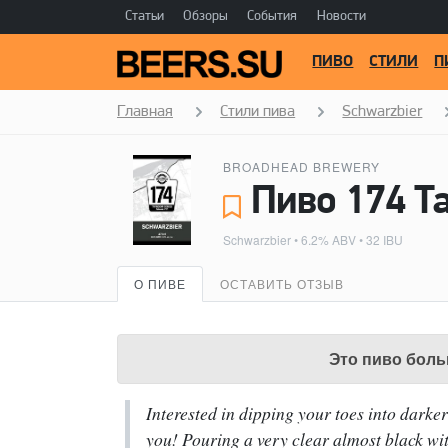
Статьи
Обзоры
События
Новости
ПИВО
СТИЛИ
П
Главная
Стили пива
Schwarzbier
BROADHEAD BREWERY
Schwarzbier
• 6.2% ABV • 32 IBU
О ПИВЕ
ОСТАВИТЬ ОТЗЫВ
Это пиво боль
Interested in dipping your toes into darker
you! Pouring a very clear almost black wi