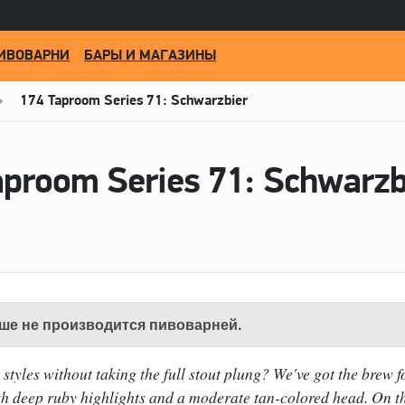
ИВОВАРНИ
БАРЫ И МАГАЗИНЫ
174 Taproom Series 71: Schwarzbier
ше не производится пивоварней.
 styles without taking the full stout plung? We've got the brew f
th deep ruby highlights and a moderate tan-colored head. On t