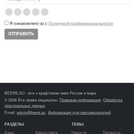
Я ознакомлен(-а) с
Политикой конфиденциальности
BEERS.SU - все о крафтовом пиве России и мира
© 2026 Все права защищены.
Правовая информация
.
Обработка
персональных данных
Email:
admin@beers.su
.
Информация для рекламодателей
РАЗДЕЛЫ
ТЕМЫ
Бары
Карта сайта
Новости
Трезвость