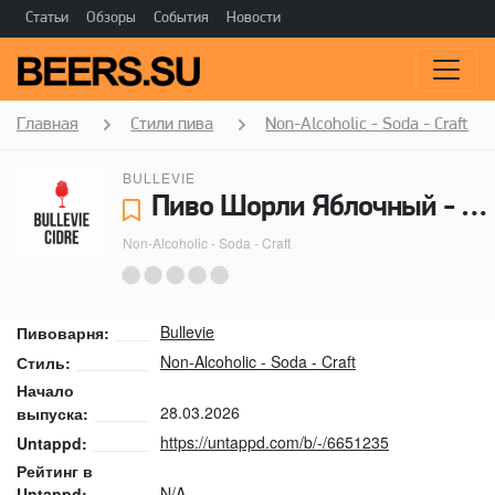
Статьи
Обзоры
События
Новости
Главная
Стили пива
Non-Alcoholic - Soda - Craft
BULLEVIE
Пиво Шорли Яблочный - Bullevie
Non-Alcoholic - Soda - Craft
Bullevie
Пивоварня:
Non-Alcoholic - Soda - Craft
Стиль:
Начало
28.03.2026
выпуска:
https://untappd.com/b/-/6651235
Untappd:
Рейтинг в
N/A
Untappd: