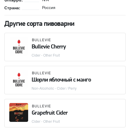
Россия
Страна:
Другие сорта пивоварни
BULLEVIE
Bullevie Cherry
Cider - Other Fruit
BULLEVIE
Шорли яблочный с манго
Non-Alcoholic - Cider / Perry
BULLEVIE
Grapefruit Cider
Cider - Other Fruit