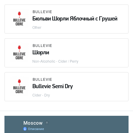
BULLEVIE
Бюльви Шорли Яблочный с Грушей
Other
BULLEVIE
Шорли
Non-Alcoholic - Cider / Perry
BULLEVIE
Bullevie Semi Dry
Cider - Dry