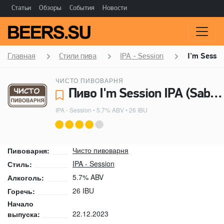
Статьи
Обзоры
События
Новости
Главная
Стили пива
IPA - Session
I'm Sessio
ЧИСТО ПИВОВАРНЯ
Пиво I'm Session IPA (SabroCitra) - Чисто пивоварня
IPA - Session
• 5.7% ABV • 26 IBU
Чисто пивоварня
Пивоварня:
IPA - Session
Стиль:
5.7% ABV
Алкоголь:
26 IBU
Горечь:
Начало
22.12.2023
выпуска: