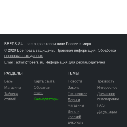
BEERS.SU - все о крафтовом пиве России и мира
© 2026 Все права защищены.
Правовая информация
.
Обработка
персональных данных
Email:
admin@beers.su
.
Информация для рекламодателей
РАЗДЕЛЫ
ТЕМЫ
Бары
Карта сайта
Новости
Трезвость
Магазины
Обратная
Законы
Интересное
связь
Таблица
Технологии
Домашнее
стилей
Калькуляторы
пивоварение
Бары и
магазины
FAQ
Вино и
Дегустации
крепкий
алкоголь