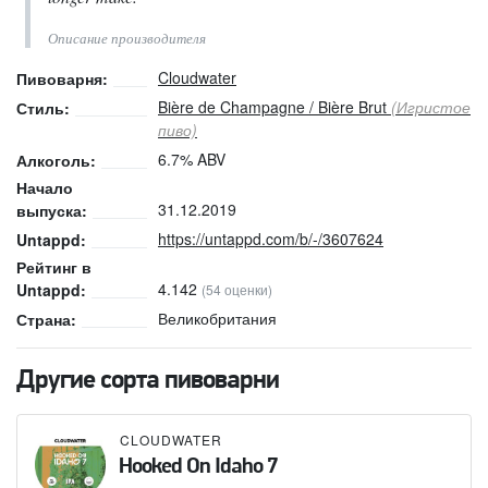
Описание производителя
Cloudwater
Пивоварня:
Bière de Champagne / Bière Brut
(Игристое
Стиль:
пиво)
6.7% ABV
Алкоголь:
Начало
31.12.2019
выпуска:
https://untappd.com/b/-/3607624
Untappd:
Рейтинг в
4.142
Untappd:
(54 оценки)
Великобритания
Страна:
Другие сорта пивоварни
CLOUDWATER
Hooked On Idaho 7