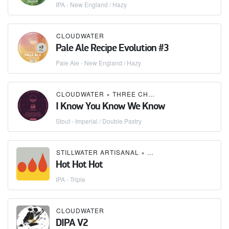
IPA - New England / Hazy
CLOUDWATER
Pale Ale Recipe Evolution #3
Pale Ale - New England / Hazy
CLOUDWATER
×
THREE CHIEFS BREWING CO.
I Know You Know We Know
Stout - Imperial / Double Pastry
STILLWATER ARTISANAL
×
CLOUDWATER
Hot Hot Hot
IPA - Triple
CLOUDWATER
DIPA V2