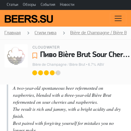
Статьи
Обзоры
События
Новости
Главная
Стили пива
Bière de Champagne / Bière Bru
CLOUDWATER
Пиво Bière Brut Sour Cherry & Raspberry - Cloudwater
Bière de Champagne / Bière Brut
• 6.7% ABV
A two-year-old spontaneous beer refermented on
raspberries, blended with a three-year-old Bière Brut
refermented on sour cherries and raspberries.
The result is rich and jammy, with a bright acidity and dry
finish.
Best paired with forgiving yourself for mistakes you no
longer make.