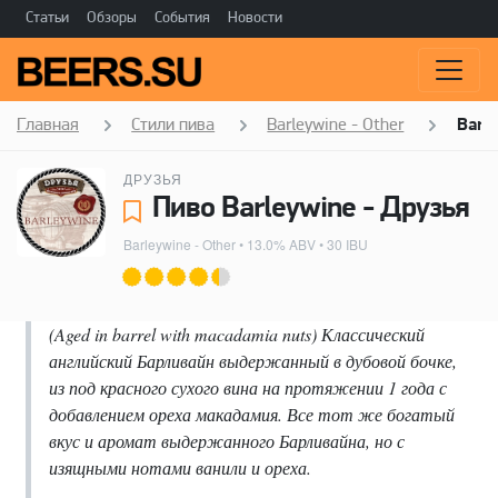
Статьи
Обзоры
События
Новости
Главная
Стили пива
Barleywine - Other
Barl
ДРУЗЬЯ
Пиво Barleywine - Друзья
Barleywine - Other
• 13.0% ABV • 30 IBU
(Aged in barrel with macadamia nuts) Классический
английский Барливайн выдержанный в дубовой бочке,
из под красного сухого вина на протяжении 1 года с
добавлением ореха макадамия. Все тот же богатый
вкус и аромат выдержанного Барливайна, но с
изящными нотами ванили и ореха.