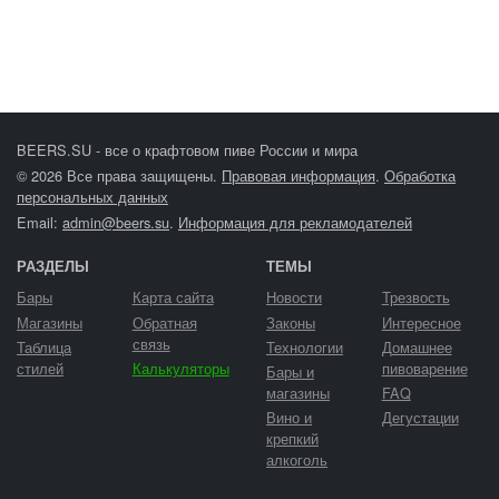
BEERS.SU - все о крафтовом пиве России и мира
© 2026 Все права защищены.
Правовая информация
.
Обработка
персональных данных
Email:
admin@beers.su
.
Информация для рекламодателей
РАЗДЕЛЫ
ТЕМЫ
Бары
Карта сайта
Новости
Трезвость
Магазины
Обратная
Законы
Интересное
связь
Таблица
Технологии
Домашнее
стилей
Калькуляторы
пивоварение
Бары и
магазины
FAQ
Вино и
Дегустации
крепкий
алкоголь