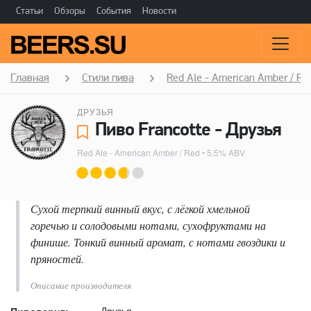
Статьи
Обзоры
События
Новости
Главная
Стили пива
Red Ale - American Amber / Re
ДРУЗЬЯ
Пиво Francotte - Друзья
Red Ale - American Amber / Red
• 5.5% ABV
Сухой терпкий винный вкус, с лёгкой хмельной
горечью и солодовыми нотами, сухофруктами на
финише. Тонкий винный аромат, с нотами гвоздики и
пряностей.
Описание производителя
Друзья