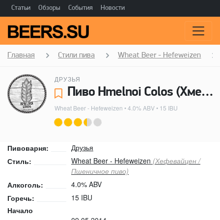
Статьи
Обзоры
События
Новости
Главная
Стили пива
Wheat Beer - Hefeweizen
ДРУЗЬЯ
Пиво Hmelnoi Colos (Хмельной Колос) - Друзья
Wheat Beer - Hefeweizen
• 4.0% ABV • 15 IBU
Друзья
Пивоварня:
Wheat Beer - Hefeweizen
(Хефевайцен /
Стиль:
Пшеничное пиво)
4.0% ABV
Алкоголь:
15 IBU
Горечь:
Начало
09.05.2014