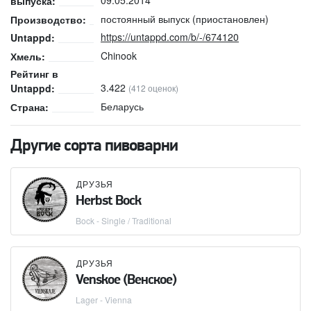
выпуска:
постоянный выпуск (приостановлен)
Производство:
https://untappd.com/b/-/674120
Untappd:
Chinook
Хмель:
Рейтинг в
3.422
Untappd:
(412 оценок)
Беларусь
Страна:
Другие сорта пивоварни
ДРУЗЬЯ
Herbst Bock
Bock - Single / Traditional
ДРУЗЬЯ
Venskoe (Венское)
Lager - Vienna