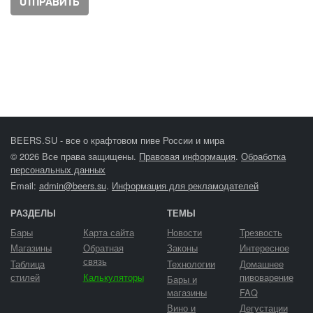
BEERS.SU - все о крафтовом пиве России и мира
© 2026 Все права защищены.
Правовая информация
.
Обработка
персональных данных
Email:
admin@beers.su
.
Информация для рекламодателей
РАЗДЕЛЫ
ТЕМЫ
Бары
Карта сайта
Новости
Трезвость
Магазины
Обратная
Законы
Интересное
связь
Таблица
Технологии
Домашнее
стилей
Калькуляторы
пивоварение
Бары и
магазины
FAQ
Вино и
Дегустации