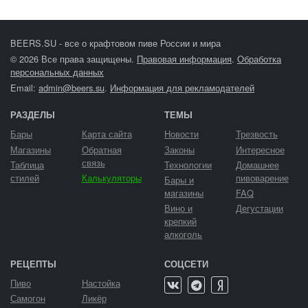
BEERS.SU - все о крафтовом пиве России и мира
© 2026 Все права защищены.
Правовая информация
.
Обработка
персональных данных
Email:
admin@beers.su
.
Информация для рекламодателей
РАЗДЕЛЫ
ТЕМЫ
Бары
Карта сайта
Новости
Трезвость
Магазины
Обратная
Законы
Интересное
связь
Таблица
Технологии
Домашнее
стилей
Калькуляторы
пивоварение
Бары и
магазины
FAQ
Вино и
Дегустации
крепкий
алкоголь
РЕЦЕПТЫ
СОЦСЕТИ
Пиво
Настойка
Самогон
Ликёр