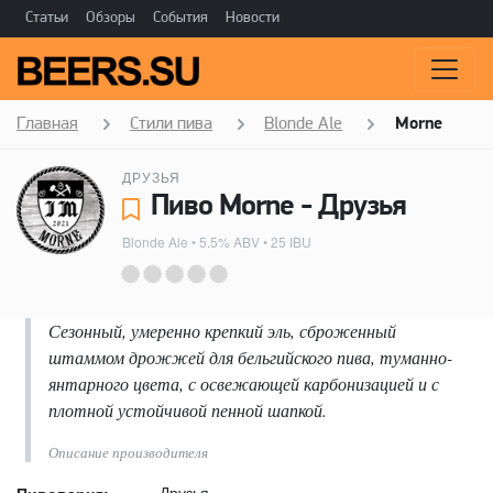
Статьи
Обзоры
События
Новости
Главная
Стили пива
Blonde Ale
Morne
ДРУЗЬЯ
Пиво Morne - Друзья
Blonde Ale
• 5.5% ABV • 25 IBU
Сезонный, умеренно крепкий эль, сброженный
штаммом дрожжей для бельгийского пива, туманно-
янтарного цвета, с освежающей карбонизацией и с
плотной устойчивой пенной шапкой.
Описание производителя
Друзья