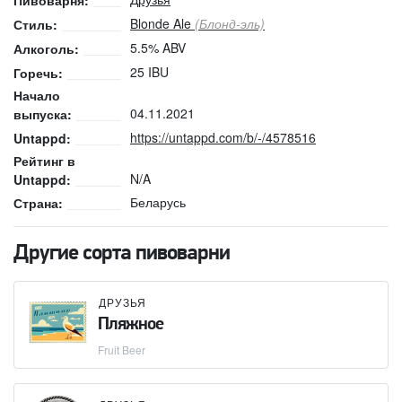
Пивоварня:
Blonde Ale
(Блонд-эль)
Стиль:
5.5% ABV
Алкоголь:
25 IBU
Горечь:
Начало
04.11.2021
выпуска:
https://untappd.com/b/-/4578516
Untappd:
Рейтинг в
N/A
Untappd:
Беларусь
Страна:
Другие сорта пивоварни
ДРУЗЬЯ
Пляжное
Fruit Beer