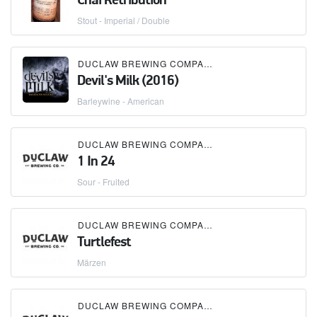
Chai Retribution
Stout - Imperial / Double
DUCLAW BREWING COMPANY
Devil's Milk (2016)
Barleywine - American
DUCLAW BREWING COMPANY
1 In 24
Sour - Fruited
DUCLAW BREWING COMPANY
×
GREENE TURTLE
Turtlefest
Märzen
DUCLAW BREWING COMPANY