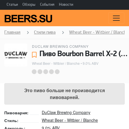
Статьи
Обзоры
События
Новости
Главная
Стили пива
Wheat Beer - Witbier / Blanche
DUCLAW BREWING COMPANY
Пиво Bourbon Barrel X-2 (Imperial Wit) - DuClaw Brewing Company
Wheat Beer - Witbier / Blanche
• 9.0% ABV
Это пиво больше не производится
пивоварней.
DuClaw Brewing Company
Пивоварня:
Wheat Beer - Witbier / Blanche
Стиль:
9.0% ABV
Алкоголь: