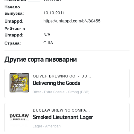
Начало
10.10.2011
выпуска:
https://untappd.com/b/-/86455
Untappd:
Рейтинг в
N/A
Untappd:
США
Страна:
Другие сорта пивоварни
OLIVER BREWING CO.
×
DUCLAW BREWING COMPANY
Delivering the Goods
Bitter - Extra Special / Strong (ESB)
DUCLAW BREWING COMPANY
Smoked Lieutenant Lager
Lager - American