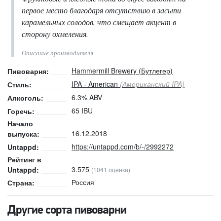
первое место благодаря отсутствию в засыпи
карамельных солодов, что смещает акцент в
сторону охмеления.
Описание производителя
Hammermill Brewery (Бутлегер)
Пивоварня:
IPA - American
(Американский IPA)
Стиль:
6.3% ABV
Алкоголь:
65 IBU
Горечь:
Начало
16.12.2018
выпуска:
https://untappd.com/b/-/2992272
Untappd:
Рейтинг в
3.575
Untappd:
(1041 оценка)
Россия
Страна:
Другие сорта пивоварни