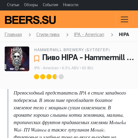
Статьи
Обзоры
События
Новости
Главная
Стили пива
IPA - American
HIPA
HAMMERMILL BREWERY (БУТЛЕГЕР)
Пиво HIPA - Hammermill Brewery (Бутлегер)
IPA - American
• 6.3% ABV • 65 IBU
Превосходный представитель IPA в стиле западного
побережья. В этом пиве преобладает богатое
хмелевое тело с мощным сухим охмелением. В
аромате хорошо слышны нотки земляники, малины,
тропических фруктов придаваемых хмелями Motueka
Wai- ITI Waimea а также лупулином Mosaic.
Фруктовые и хлебные тона во вкусе выходят на