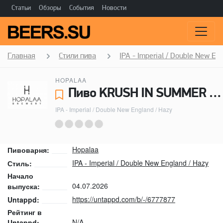
Статьи
Обзоры
События
Новости
Главная
Стили пива
IPA - Imperial / Double New En
HOPALAA
Пиво KRUSH IN SUMMER - Hopalaa
IPA - Imperial / Double New England / Hazy
Hopalaa
Пивоварня:
IPA - Imperial / Double New England / Hazy
Стиль:
Начало
04.07.2026
выпуска:
https://untappd.com/b/-/6777877
Untappd:
Рейтинг в
N/A
Untappd: