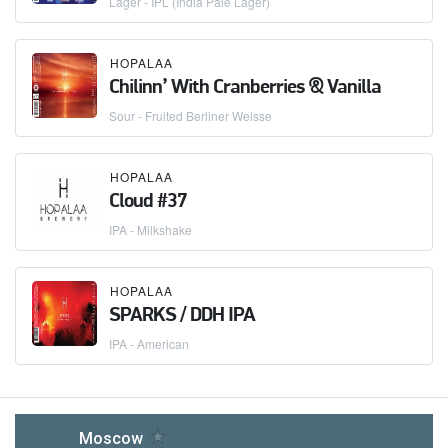
Lager - IPL (India Pale Lager)
HOPALAA
Chilinn’ With Cranberries & Vanilla
Sour - Fruited Berliner Weisse
HOPALAA
Cloud #37
IPA - Milkshake
HOPALAA
SPARKS / DDH IPA
IPA - American