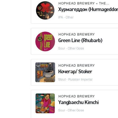
HOPHEAD BREWERY
×
THE ROOF IS ON FIRE BREWERY
Хурмагеддон (Hurmageddo
IPA - Other
HOPHEAD BREWERY
Green Line (Rhubarb)
Sour - Other Gose
HOPHEAD BREWERY
Кочегар/ Stoker
Stout - Russian Imperial
HOPHEAD BREWERY
Yangbaechu Kimchi
Sour - Other Gose