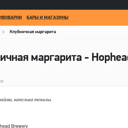
ИВОВАРНИ
БАРЫ И МАГАЗИНЫ
Клубничная маргарита
ичная маргарита - Hophea
ЫВ
лайма, капелька текилы.
head Brewery