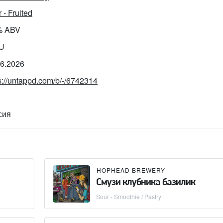
 - Fruited
% ABV
BU
06.2026
s://untappd.com/b/-/6742314
сия
HOPHEAD BREWERY
Смузи клубника базилик
Sour - Smoothie / Pastry