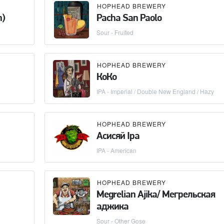
HOPHEAD BREWERY
n)
Pacha San Paolo
Sour - Fruited
HOPHEAD BREWERY
КоКо
IPA - Imperial / Double New England / Hazy
HOPHEAD BREWERY
Асисяй Ipa
IPA - American
HOPHEAD BREWERY
Megrelian Ajika/ Мегрельская
аджика
Sour - Other Gose