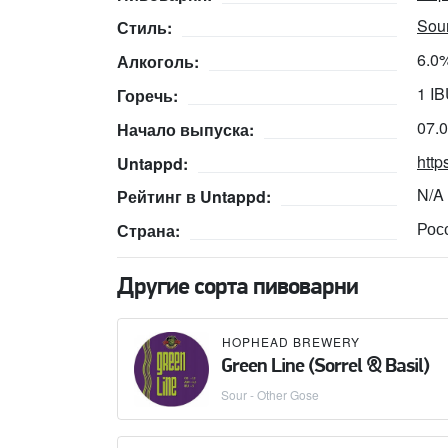
Sour
Стиль:
6.0
Алкоголь:
1 I
Горечь:
07.
Начало выпуска:
http
Untappd:
N/A
Рейтинг в Untappd:
Рос
Страна:
Другие сорта пивоварни
HOPHEAD BREWERY
Green Line (Sorrel & Basil)
Sour - Other Gose