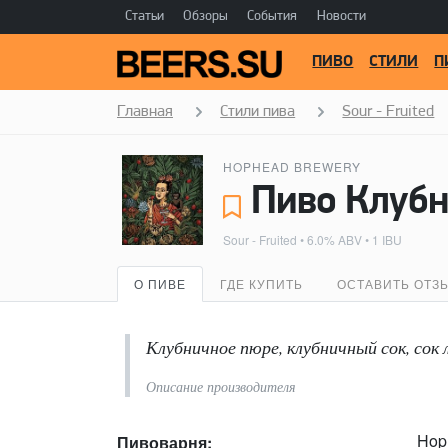
Статьи
Обзоры
События
Новости
ПИВО
СТИЛИ
П
Главная
Стили пива
Sour - Fruited
HOPHEAD BREWERY
Пиво Клубн
Sour - Fruited
• 6.0% ABV • 1 IBU
О ПИВЕ
ГДЕ КУПИТЬ
ОСТАВИТЬ ОТЗ
Клубничное пюре, клубничный сок, сок 
Описание производителя
Hop
Пивоварня: